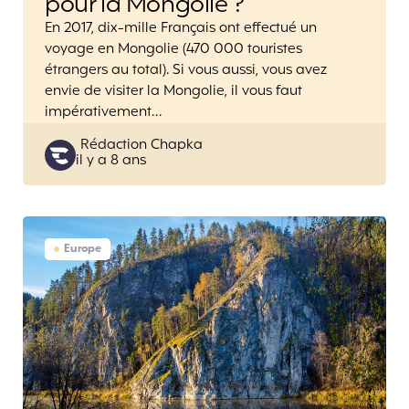
pour la Mongolie ?
En 2017, dix-mille Français ont effectué un
voyage en Mongolie (470 000 touristes
étrangers au total). Si vous aussi, vous avez
envie de visiter la Mongolie, il vous faut
impérativement…
Posted
Rédaction Chapka
il y a 8 ans
by
Europe