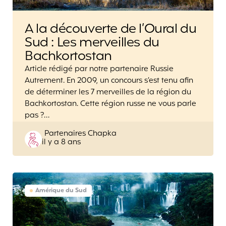
A la découverte de l’Oural du
Sud : Les merveilles du
Bachkortostan
Article rédigé par notre partenaire Russie
Autrement. En 2009, un concours s’est tenu afin
de déterminer les 7 merveilles de la région du
Bachkortostan. Cette région russe ne vous parle
pas ?…
Posted
Partenaires Chapka
il y a 8 ans
by
Amérique du Sud