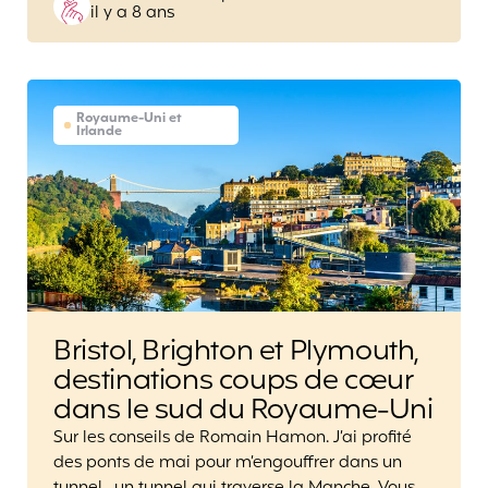
il y a 8 ans
by
Royaume-Uni et
Irlande
Bristol, Brighton et Plymouth,
destinations coups de cœur
dans le sud du Royaume-Uni
Sur les conseils de Romain Hamon. J’ai profité
des ponts de mai pour m’engouffrer dans un