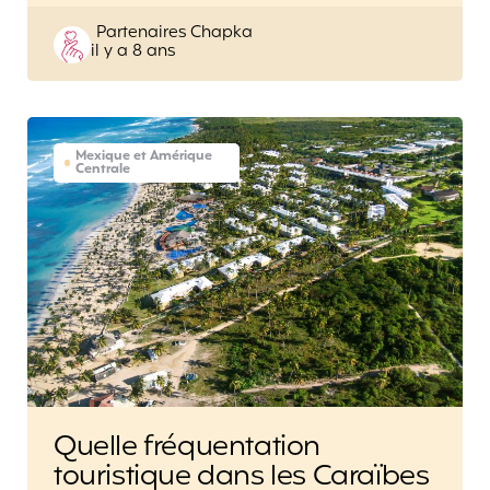
Posted
Partenaires Chapka
il y a 8 ans
by
Mexique et Amérique
Centrale
Quelle fréquentation
touristique dans les Caraïbes