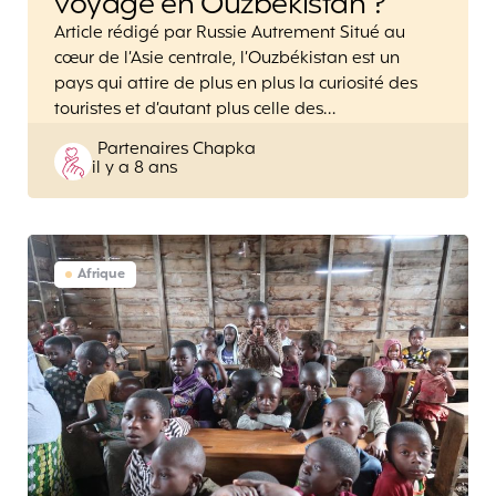
voyage en Ouzbékistan ?
Article rédigé par Russie Autrement Situé au
cœur de l’Asie centrale, l’Ouzbékistan est un
pays qui attire de plus en plus la curiosité des
touristes et d’autant plus celle des…
Posted
Partenaires Chapka
il y a 8 ans
by
Afrique