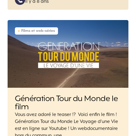
il y a 8 ans
by
Films et web-séries
Génération Tour du Monde le
film
Vous avez adoré le teaser !? Voici enfin le film !
Génération Tour du Monde Le Voyage d’une Vie
est en ligne sur Youtube ! Un webdocumentaire
hors du commun, une…