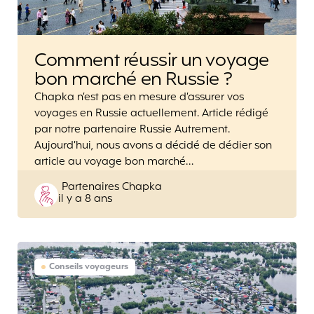
Comment réussir un voyage
bon marché en Russie ?
Chapka n’est pas en mesure d’assurer vos
voyages en Russie actuellement. Article rédigé
par notre partenaire Russie Autrement.
Aujourd’hui, nous avons a décidé de dédier son
article au voyage bon marché…
Posted
Partenaires Chapka
il y a 8 ans
by
Conseils voyageurs