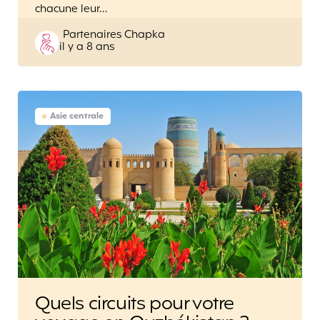
chacune leur…
Posted
Partenaires Chapka
il y a 8 ans
by
Asie centrale
Quels circuits pour votre