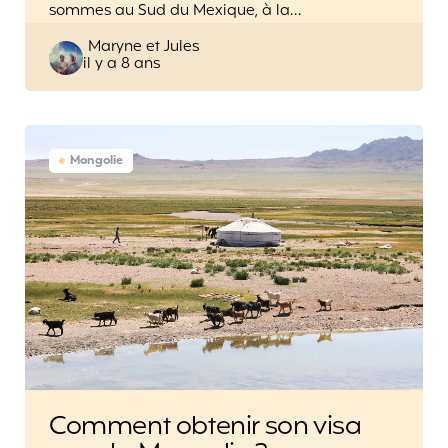
sommes au Sud du Mexique, à la…
Posted
Maryne et Jules
il y a 8 ans
by
Mongolie
Comment obtenir son visa