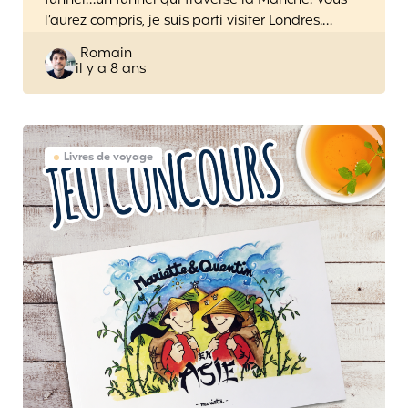
tunnel…un tunnel qui traverse la Manche. Vous
l’aurez compris, je suis parti visiter Londres.…
Posted
Romain
il y a 8 ans
by
Livres de voyage