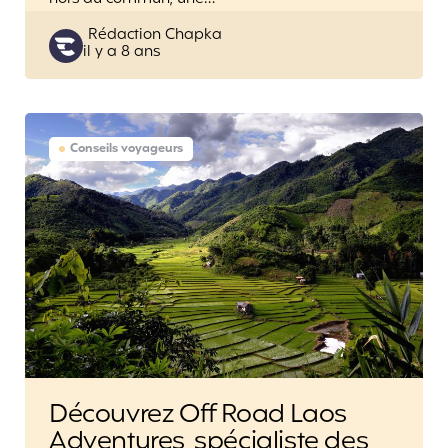
Posted
Rédaction Chapka
il y a 8 ans
by
Conseils voyageurs
Découvrez Off Road Laos
Adventures, spécialiste des