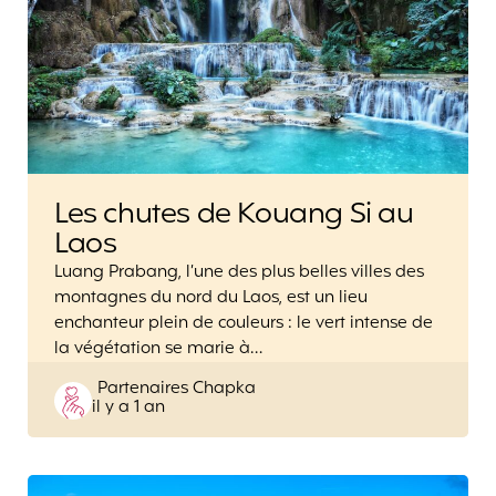
Les chutes de Kouang Si au
Laos
Luang Prabang, l’une des plus belles villes des
montagnes du nord du Laos, est un lieu
enchanteur plein de couleurs : le vert intense de
la végétation se marie à…
Posted
Partenaires Chapka
il y a 1 an
by