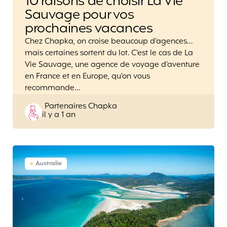
10 raisons de choisir La Vie
Sauvage pour vos
prochaines vacances
Chez Chapka, on croise beaucoup d’agences…
mais certaines sortent du lot. C’est le cas de La
Vie Sauvage, une agence de voyage d’aventure
en France et en Europe, qu’on vous
recommande…
Posted
Partenaires Chapka
il y a 1 an
by
Australie