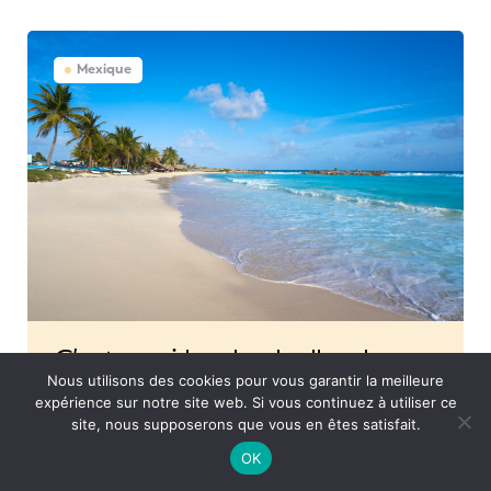
Mexique
C’est quoi la plus belle plage
du Yucatan ?
Nous utilisons des cookies pour vous garantir la meilleure
expérience sur notre site web. Si vous continuez à utiliser ce
La péninsule du Yucatan est la première
site, nous supposerons que vous en êtes satisfait.
destination touristique au Mexique, la vitrine du
OK
pays. Si on pense automatiquement à Cancún,