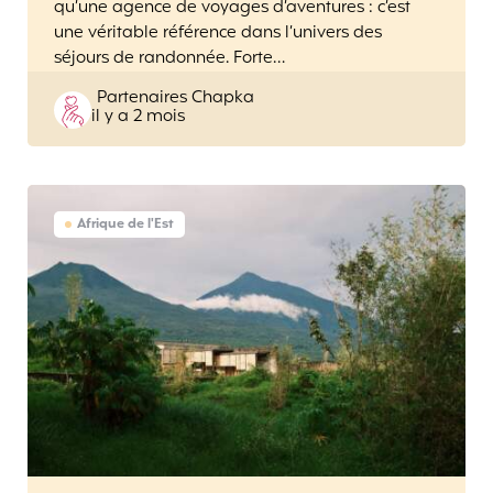
qu’une agence de voyages d’aventures : c’est
une véritable référence dans l’univers des
séjours de randonnée. Forte…
Posted
Partenaires Chapka
il y a 2 mois
by
Afrique de l'Est