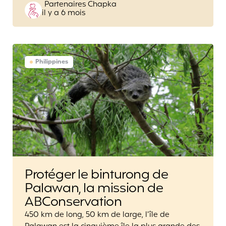
Posted
Partenaires Chapka
il y a 6 mois
by
Philippines
Protéger le binturong de
Palawan, la mission de
ABConservation
450 km de long, 50 km de large, l’île de