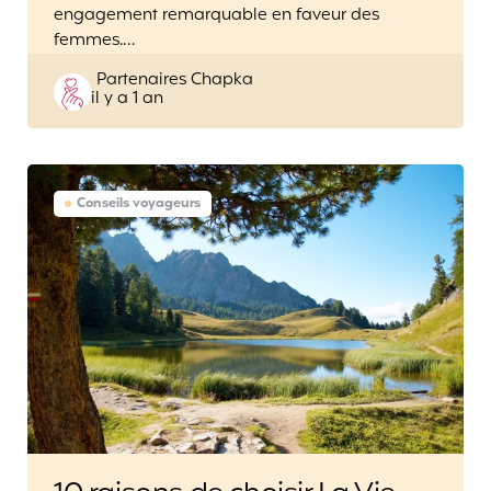
engagement remarquable en faveur des
femmes.…
Posted
Partenaires Chapka
il y a 1 an
by
Conseils voyageurs