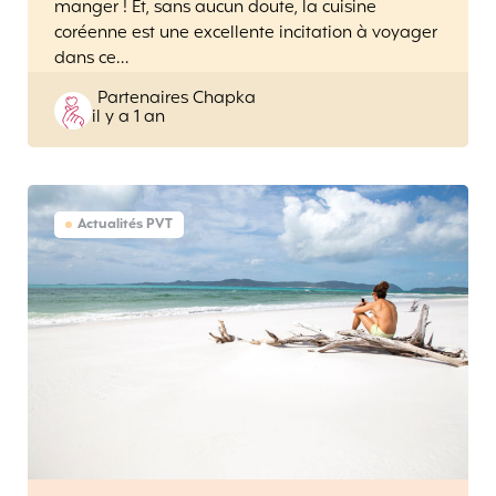
manger ! Et, sans aucun doute, la cuisine
coréenne est une excellente incitation à voyager
dans ce…
Posted
Partenaires Chapka
il y a 1 an
by
Actualités PVT