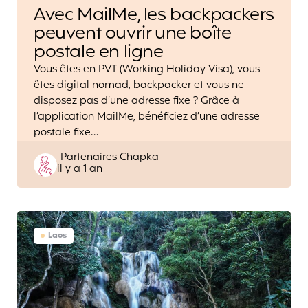
Avec MailMe, les backpackers
peuvent ouvrir une boîte
postale en ligne
Vous êtes en PVT (Working Holiday Visa), vous
êtes digital nomad, backpacker et vous ne
disposez pas d’une adresse fixe ? Grâce à
l’application MailMe, bénéficiez d’une adresse
postale fixe…
Posted
Partenaires Chapka
il y a 1 an
by
Laos