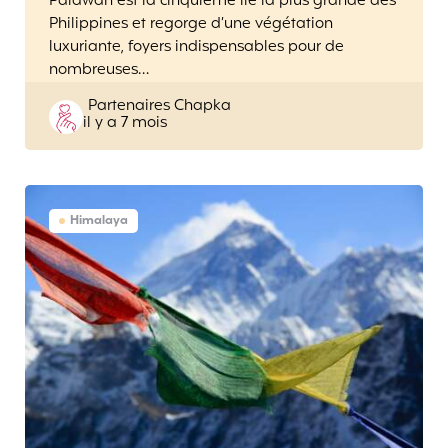
Palawan est la cinquième île la plus grande des
Philippines et regorge d’une végétation
luxuriante, foyers indispensables pour de
nombreuses…
Posted
Partenaires Chapka
il y a 7 mois
by
Himalaya