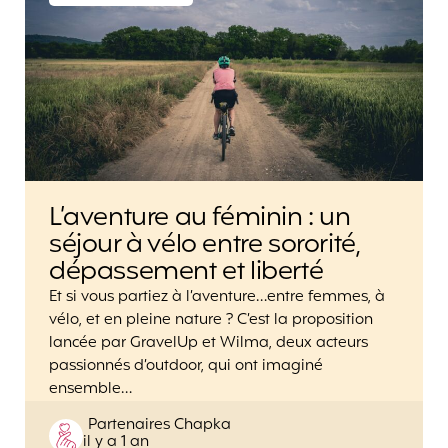
L’aventure au féminin : un
séjour à vélo entre sororité,
dépassement et liberté
Et si vous partiez à l’aventure…entre femmes, à
vélo, et en pleine nature ? C’est la proposition
lancée par GravelUp et Wilma, deux acteurs
passionnés d’outdoor, qui ont imaginé
ensemble…
Posted
Partenaires Chapka
il y a 1 an
by