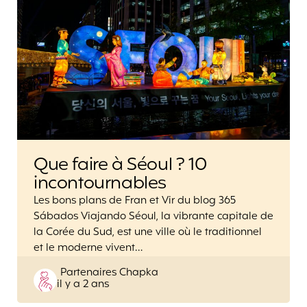
Que faire à Séoul ? 10
incontournables
Les bons plans de Fran et Vir du blog 365
Sábados Viajando Séoul, la vibrante capitale de
la Corée du Sud, est une ville où le traditionnel
et le moderne vivent…
Posted
Partenaires Chapka
il y a 2 ans
by