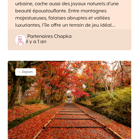
urbaine, cache aussi des joyaux naturels d’une
beauté époustouflante. Entre montagnes
majestueuses, falaises abruptes et vallées
luxuriantes, l’île offre un terrain de jeu idéal…
Posted
Partenaires Chapka
il y a 1 an
by
Japon