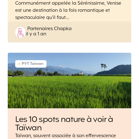
Communément appelée la Sérénissime, Venise
est une destination à la fois romantique et
spectaculaire qu’il faut…
Posted
Partenaires Chapka
il y a 1 an
by
PVT Taiwan
Les 10 spots nature à voir à
Taïwan
Taïwan, souvent associée à son effervescence