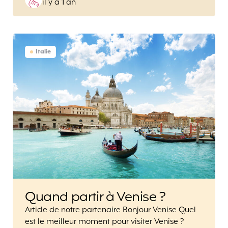
il y a 1 an
by
Italie
Quand partir à Venise ?
Article de notre partenaire Bonjour Venise Quel
est le meilleur moment pour visiter Venise ?