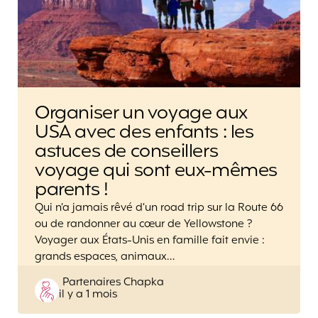
Organiser un voyage aux
USA avec des enfants : les
astuces de conseillers
voyage qui sont eux-mêmes
parents !
Qui n’a jamais rêvé d’un road trip sur la Route 66
ou de randonner au cœur de Yellowstone ?
Voyager aux États-Unis en famille fait envie :
grands espaces, animaux…
Posted
Partenaires Chapka
il y a 1 mois
by