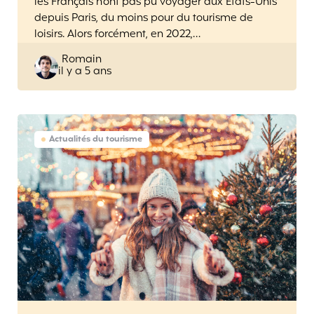
les Français n’ont pas pu voyager aux Etats-Unis
depuis Paris, du moins pour du tourisme de
loisirs. Alors forcément, en 2022,…
Posted
Romain
il y a 5 ans
by
Actualités du tourisme