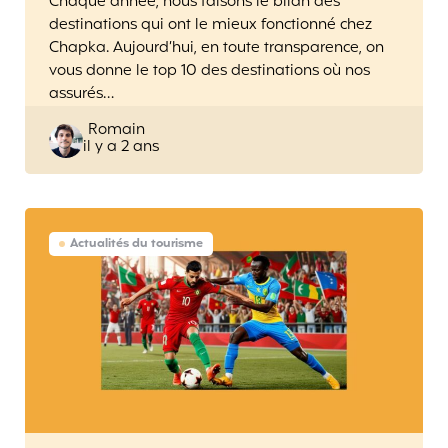
Chaque année, nous faisons le bilan des
destinations qui ont le mieux fonctionné chez
Chapka. Aujourd’hui, en toute transparence, on
vous donne le top 10 des destinations où nos
assurés…
Posted
Romain
il y a 2 ans
by
Actualités du tourisme