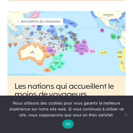
Actualités du tourisme
Les nations qui accueillent le
moins de voyageurs
internationaux
Nous utilisons des cookies pour vous garantir la meilleure
expérience sur notre site web. Si vous continuez à utiliser ce
On s’intéresse aujourd’hui aux pays les moins
site, nous supposerons que vous en êtes satisfait.
touristiques du monde. Sans surprise, les îles-
nations situées en plein océan Pacifique figurent
OK
dans le haut du classement. Elles ont la double