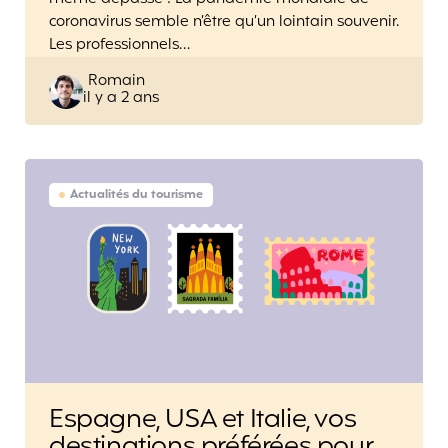
coronavirus semble n’être qu’un lointain souvenir.
Les professionnels…
Posted
Romain
il y a 2 ans
by
Actualités du tourisme
Espagne, USA et Italie, vos
destinations préférées pour