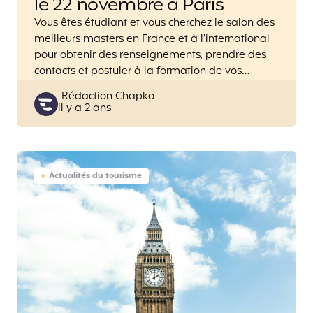
le 22 novembre à Paris
Vous êtes étudiant et vous cherchez le salon des
meilleurs masters en France et à l’international
pour obtenir des renseignements, prendre des
contacts et postuler à la formation de vos…
Posted
Rédaction Chapka
il y a 2 ans
by
Actualités du tourisme