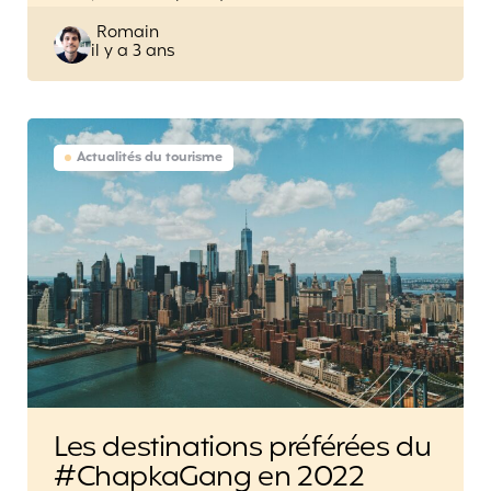
Posted
Romain
il y a 3 ans
by
Actualités du tourisme
Les destinations préférées du
#ChapkaGang en 2022