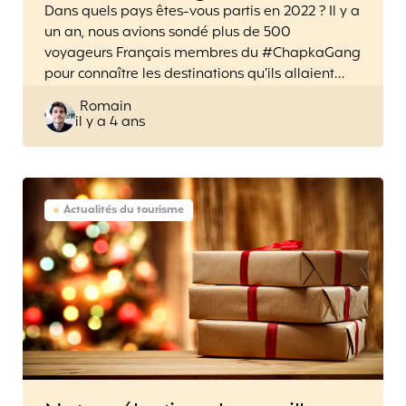
Dans quels pays êtes-vous partis en 2022 ? Il y a
un an, nous avions sondé plus de 500
voyageurs Français membres du #ChapkaGang
pour connaître les destinations qu’ils allaient…
Posted
Romain
il y a 4 ans
by
Actualités du tourisme