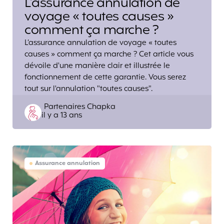
L’assurance annulation de
voyage « toutes causes »
comment ça marche ?
L’assurance annulation de voyage « toutes
causes » comment ça marche ? Cet article vous
dévoile d'une manière clair et illustrée le
fonctionnement de cette garantie. Vous serez
tout sur l'annulation "toutes causes".
Posted
Partenaires Chapka
il y a 13 ans
by
Assurance annulation