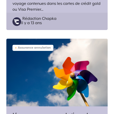
voyage contenues dans les cartes de crédit gold
ou Visa Premier...
Posted
Rédaction Chapka
il y a 13 ans
by
Assurance annulation