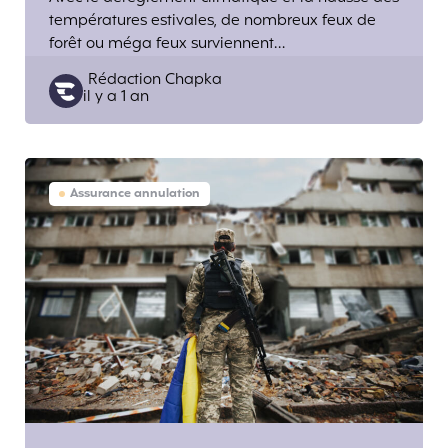
températures estivales, de nombreux feux de
forêt ou méga feux surviennent…
Posted
Rédaction Chapka
il y a 1 an
by
Assurance annulation