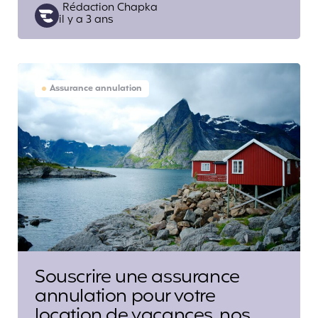
Posted
Rédaction Chapka
il y a 3 ans
by
Assurance annulation
Souscrire une assurance
annulation pour votre
location de vacances, nos