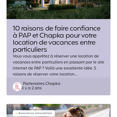
10 raisons de faire confiance
à PAP et Chapka pour votre
location de vacances entre
particuliers
Vous vous apprêtez à réserver une location de
vacances entre particuliers en passant par le site
internet de PAP ? Voilà une excellente idée. 5
raisons de réserver votre location…
Posted
Partenaires Chapka
il y a 2 ans
by
Assurance annulation