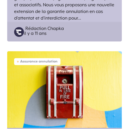
et associatifs. Nous vous proposons une nouvelle
extension de la garantie annulation en cas
d’attentat et d’interdiction pour…
Posted
Rédaction Chapka
il y a 11 ans
by
Assurance annulation