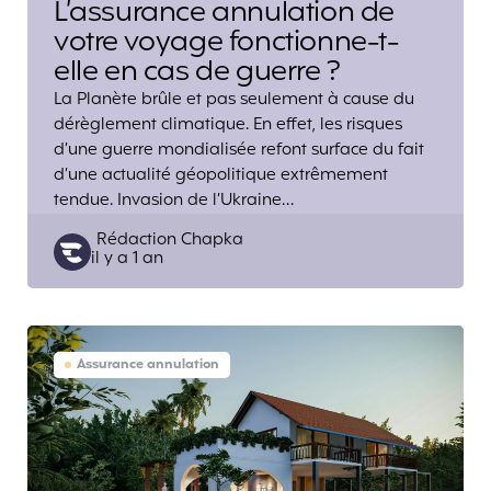
L’assurance annulation de
votre voyage fonctionne-t-
elle en cas de guerre ?
La Planète brûle et pas seulement à cause du
dérèglement climatique. En effet, les risques
d’une guerre mondialisée refont surface du fait
d’une actualité géopolitique extrêmement
tendue. Invasion de l’Ukraine…
Posted
Rédaction Chapka
il y a 1 an
by
Assurance annulation