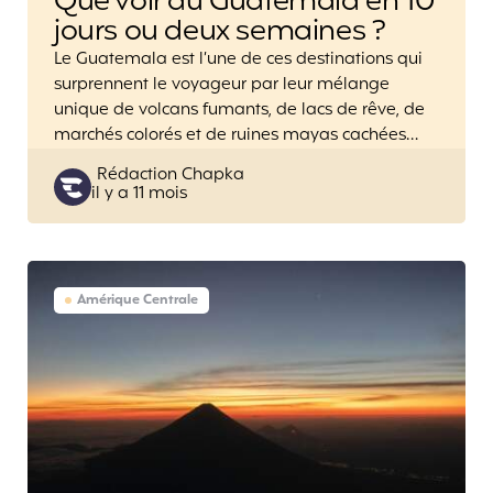
Que voir au Guatemala en 10
jours ou deux semaines ?
Le Guatemala est l’une de ces destinations qui
surprennent le voyageur par leur mélange
unique de volcans fumants, de lacs de rêve, de
marchés colorés et de ruines mayas cachées…
Posted
Rédaction Chapka
il y a 11 mois
by
Amérique Centrale