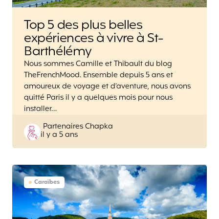
Top 5 des plus belles
expériences à vivre à St-
Barthélémy
Nous sommes Camille et Thibault du blog
TheFrenchMood. Ensemble depuis 5 ans et
amoureux de voyage et d’aventure, nous avons
quitté Paris il y a quelques mois pour nous
installer…
Posted
Partenaires Chapka
il y a 5 ans
by
Caraïbes