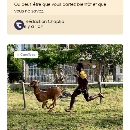
Ou peut-être que vous partez bientôt et que
vous ne savez…
Posted
Rédaction Chapka
il y a 1 an
by
Caraïbes