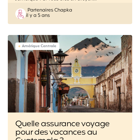
Posted
Partenaires Chapka
il y a 5 ans
by
Amérique Centrale
Quelle assurance voyage
pour des vacances au