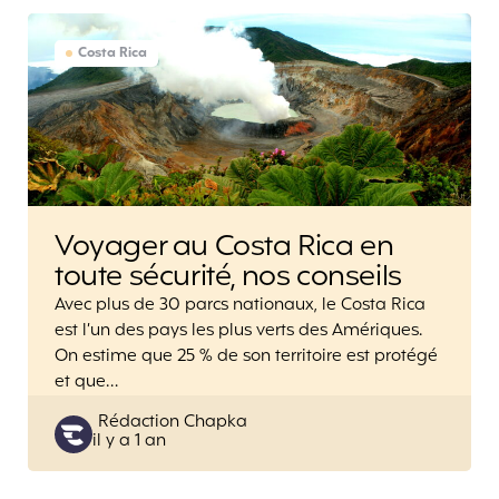
Costa Rica
Voyager au Costa Rica en
toute sécurité, nos conseils
Avec plus de 30 parcs nationaux, le Costa Rica
est l’un des pays les plus verts des Amériques.
On estime que 25 % de son territoire est protégé
et que…
Posted
Rédaction Chapka
il y a 1 an
by