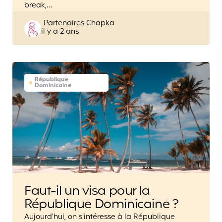
break,…
Posted
Partenaires Chapka
il y a 2 ans
by
République
Dominicaine
Faut-il un visa pour la
République Dominicaine ?
Aujourd’hui, on s’intéresse à la République