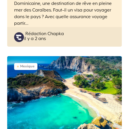
Dominicaine, une destination de rêve en pleine
mer des Caraïbes. Faut-il un visa pour voyager
dans le pays ? Avec quelle assurance voyage
partir…
Posted
Rédaction Chapka
il y a 2 ans
by
Mexique