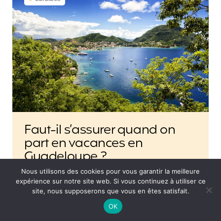
Faut-il s’assurer quand on
part en vacances en
Guadeloupe ?
Envie de passer des vacances en Guadeloupe ?
Nous utilisons des cookies pour vous garantir la meilleure
Voilà une bonne idée pour se changer les idées.
expérience sur notre site web. Si vous continuez à utiliser ce
La question que tout le monde se pose avec
site, nous supposerons que vous en êtes satisfait.
cette pandémie de coronavirus…
OK
Posted