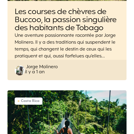
Les courses de chèvres de
Buccoo, la passion singulière
des habitants de Tobago
Une aventure passionnante racontée par Jorge
Molinero. Il y a des traditions qui suspendent le
temps, qui changent le destin de ceux qui les
pratiquent et qui, aussi farfelues qu’elles…
Posted
Jorge Molinero
il y a 1 an
by
Costa Rica