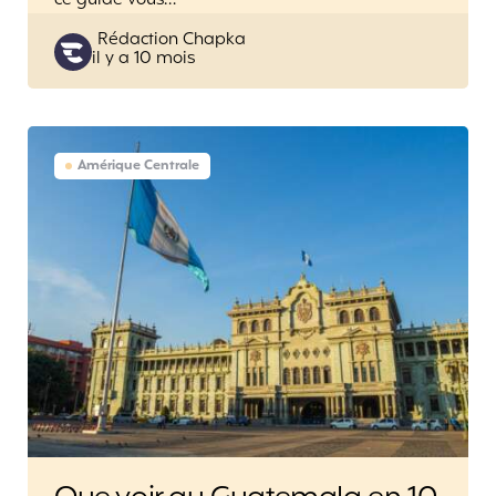
ce guide vous…
Posted
Rédaction Chapka
il y a 10 mois
by
Amérique Centrale