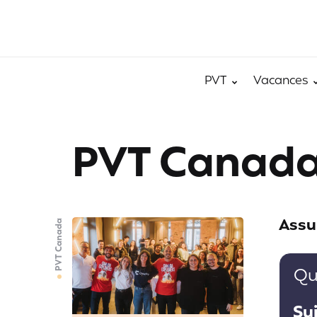
PVT
Vacances
PVT Canad
Assu
PVT Canada