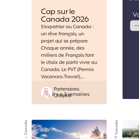
Cap sur le
Canada 2026
S’expatrier au Canada :
un rêve français, un
projet qui se prépare
Chaque année, des
milliers de Français font
le choix de partir vivre au
Canada. Le PVT (Permis
Vacances-Travail),…
Posted
Partenaires
il y a 3 semaines
by
Chapka
PVT Canada
Canada