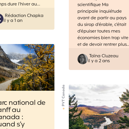
ps dure l’hiver au…
scientifique Ma
principale inquiétude
Posted
Rédaction Chapka
avant de partir au pays
il y a 1 an
by
du sirop d’érable, c’était
d’épuiser toutes mes
économies bien trop vite
et de devoir rentrer plus
Posted
Taïna Cluzeau
il y a 2 ans
by
PVT Canada
rc national de
anff au
anada :
uand s’y