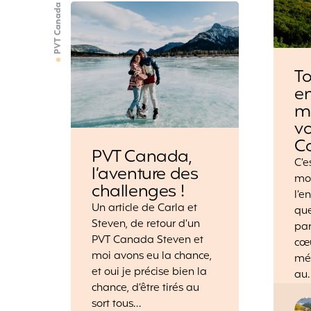
PVT Canada
To
en
m
v
C
PVT Canada,
C’e
l’aventure des
moi
challenges !
l’
Un article de Carla et
qu
Steven, de retour d’un
par
PVT Canada Steven et
cœu
moi avons eu la chance,
mé
et oui je précise bien la
au
chance, d’être tirés au
sort tous…