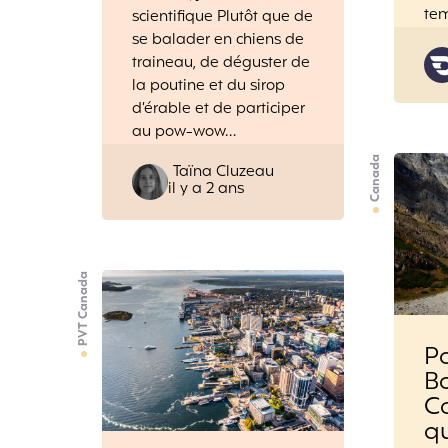
tem
scientifique Plutôt que de
se balader en chiens de
traineau, de déguster de
la poutine et du sirop
d’érable et de participer
au pow-wow…
Canada
Posted
Taïna Cluzeau
il y a 2 ans
by
PVT Canada
Pa
B
C
q