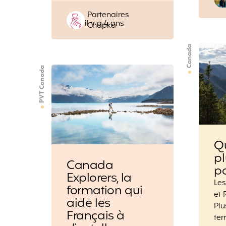
Posted
Partenaires
il y a 4 ans
by
Chapka
Canada
PVT Canada
Qu
p
Canada
pa
Explorers, la
Les
formation qui
et 
aide les
Pl
Français à
ter