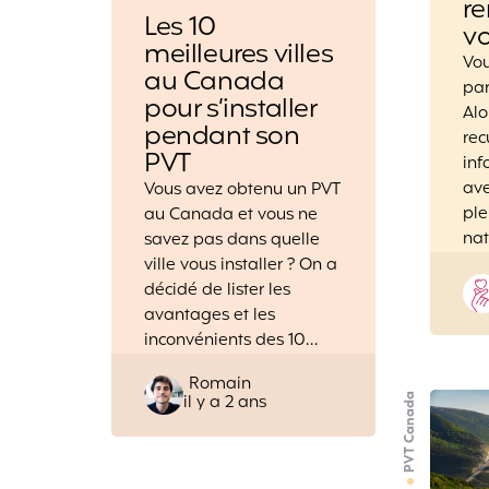
re
Les 10
vo
meilleures villes
Vou
au Canada
par
pour s’installer
Alo
pendant son
rec
PVT
inf
ave
Vous avez obtenu un PVT
ple
au Canada et vous ne
na
savez pas dans quelle
ville vous installer ? On a
décidé de lister les
avantages et les
inconvénients des 10…
Posted
Romain
PVT Canada
il y a 2 ans
by