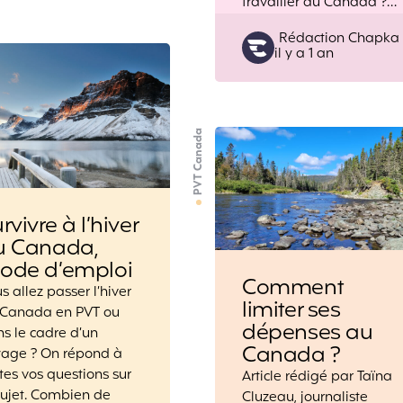
travailler au Canada ?…
Posted
Rédaction Chapka
il y a 1 an
by
PVT Canada
rvivre à l’hiver
u Canada,
ode d’emploi
Comment
s allez passer l’hiver
limiter ses
 Canada en PVT ou
dépenses au
s le cadre d’un
Canada ?
yage ? On répond à
tes vos questions sur
Article rédigé par Taïna
sujet. Combien de
Cluzeau, journaliste