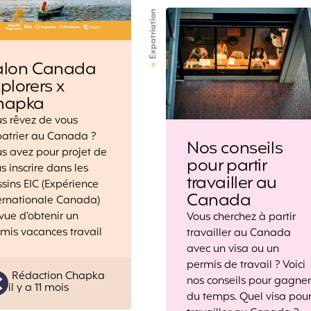
Expatriation
alon Canada
plorers x
hapka
s rêvez de vous
atrier au Canada ?
Nos conseils
s avez pour projet de
pour partir
s inscrire dans les
travailler au
sins EIC (Expérience
Canada
ernationale Canada)
vue d’obtenir un
Vous cherchez à partir
mis vacances travail
travailler au Canada
avec un visa ou un
permis de travail ? Voici
Posted
Rédaction Chapka
nos conseils pour gagner
il y a 11 mois
by
du temps. Quel visa pou