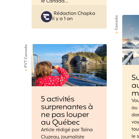
le Canada…
Posted
Rédaction Chapka
Canada
il y a 1 an
by
PVT Canada
Su
a
m
5 activités
Vou
surprenantes à
au
ne pas louper
dan
au Québec
vo
tou
Article rédigé par Taïna
le 
Cluzeau, journaliste