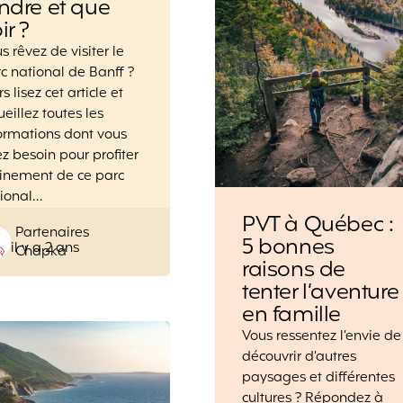
ndre et que
ir ?
s rêvez de visiter le
c national de Banff ?
rs lisez cet article et
ueillez toutes les
ormations dont vous
z besoin pour profiter
inement de ce parc
tional…
PVT à Québec :
Posted
Partenaires
5 bonnes
il y a 2 ans
by
Chapka
raisons de
tenter l’aventure
en famille
Vous ressentez l’envie de
découvrir d’autres
paysages et différentes
cultures ? Répondez à