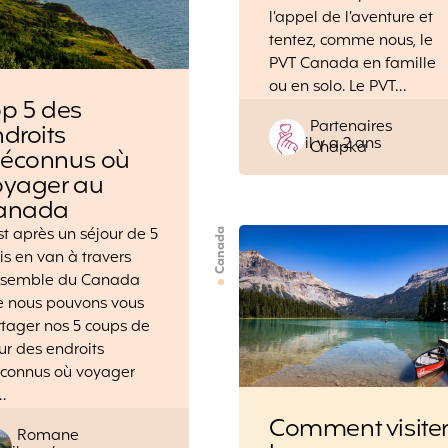
l’appel de l’aventure et
tentez, comme nous, le
PVT Canada en famille
ou en solo. Le PVT…
p 5 des
Posted
Partenaires
droits
il y a 2 ans
by
Chapka
éconnus où
oyager au
anada
st après un séjour de 5
Canada
s en van à travers
ensemble du Canada
e nous pouvons vous
tager nos 5 coups de
r des endroits
connus où voyager
…
Comment visite
Posted
Romane