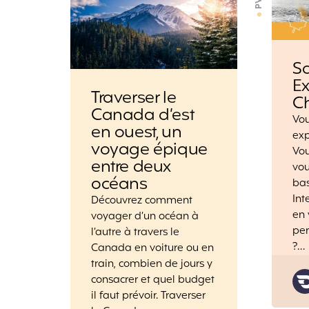
S
Ex
Traverser le
C
Canada d’est
Vou
en ouest, un
exp
voyage épique
Vou
entre deux
vou
océans
bas
Int
Découvrez comment
en 
voyager d’un océan à
per
l’autre à travers le
?…
Canada en voiture ou en
train, combien de jours y
consacrer et quel budget
il faut prévoir. Traverser