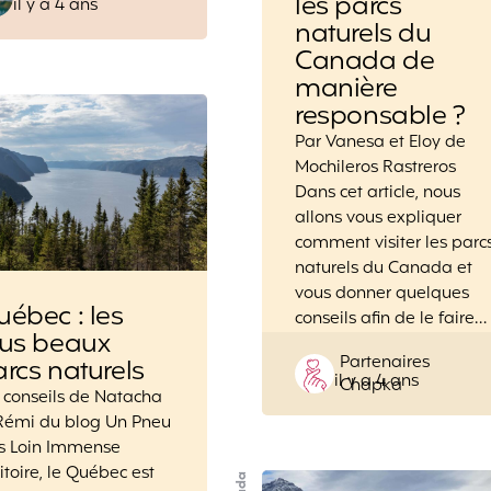
les parcs
il y a 4 ans
by
naturels du
Canada de
manière
responsable ?
Par Vanesa et Eloy de
Mochileros Rastreros
Dans cet article, nous
allons vous expliquer
comment visiter les parc
naturels du Canada et
vous donner quelques
ébec : les
conseils afin de le faire…
lus beaux
Posted
Partenaires
rcs naturels
il y a 4 ans
by
Chapka
 conseils de Natacha
Rémi du blog Un Pneu
us Loin Immense
ritoire, le Québec est