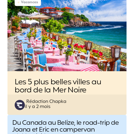
Vacances
Les 5 plus belles villes au
bord de la Mer Noire
Posted
Rédaction Chapka
il y a 2 mois
by
Post
Du Canada au Belize, le road-trip de
navigation
Joana et Eric en campervan