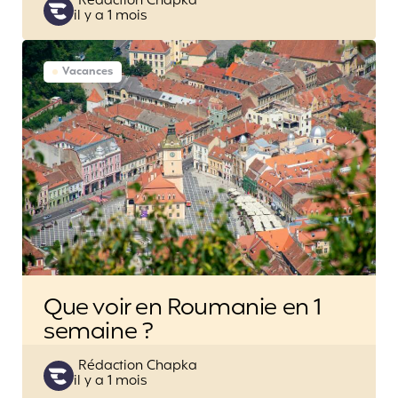
Posted
Rédaction Chapka
il y a 1 mois
by
Vacances
Que voir en Roumanie en 1
semaine ?
Posted
Rédaction Chapka
il y a 1 mois
by