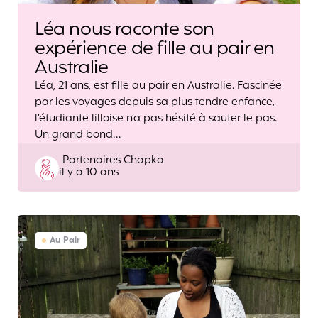
Léa nous raconte son
expérience de fille au pair en
Australie
Léa, 21 ans, est fille au pair en Australie. Fascinée
par les voyages depuis sa plus tendre enfance,
l’étudiante lilloise n’a pas hésité à sauter le pas.
Un grand bond…
Posted
Partenaires Chapka
il y a 10 ans
by
Au Pair