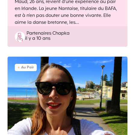
Maud, 26 ans, revient d’une expérience au pair
en Irlande. La jeune Nantaise, titulaire du BAFA,
est à n’en pas douter une bonne vivante. Elle
aime la danse bretonne, les…
Posted
Partenaires Chapka
il y a 10 ans
by
Au Pair