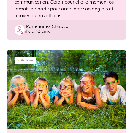
communication. C’était pour elle le moment ou
jamais de partir pour améliorer son anglais et
trouver du travail plus…
Posted
Partenaires Chapka
il y a 10 ans
by
Au Pair