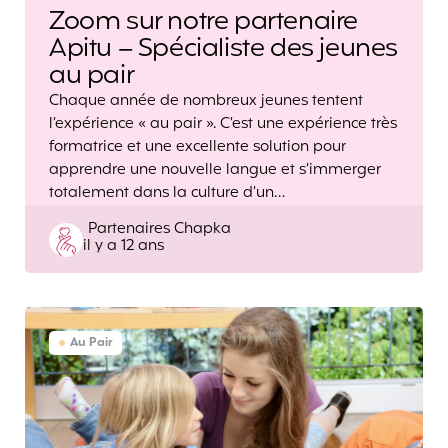
Zoom sur notre partenaire
Apitu – Spécialiste des jeunes
au pair
Chaque année de nombreux jeunes tentent
l’expérience « au pair ». C’est une expérience très
formatrice et une excellente solution pour
apprendre une nouvelle langue et s’immerger
totalement dans la culture d’un…
Posted
Partenaires Chapka
il y a 12 ans
by
Au Pair