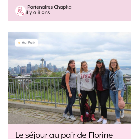
Posted
Partenaires Chapka
il y a 8 ans
by
Au Pair
Le séjour au pair de Florine