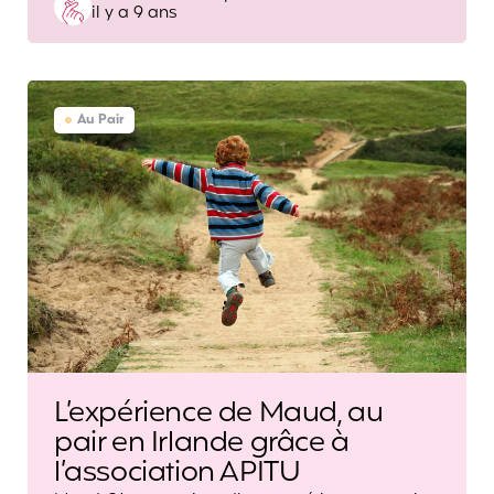
il y a 9 ans
by
Au Pair
L’expérience de Maud, au
pair en Irlande grâce à
l’association APITU