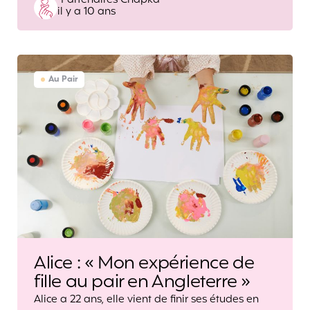
Partenaires Chapka
il y a 10 ans
by
Au Pair
Alice : « Mon expérience de
fille au pair en Angleterre »
Alice a 22 ans, elle vient de finir ses études en