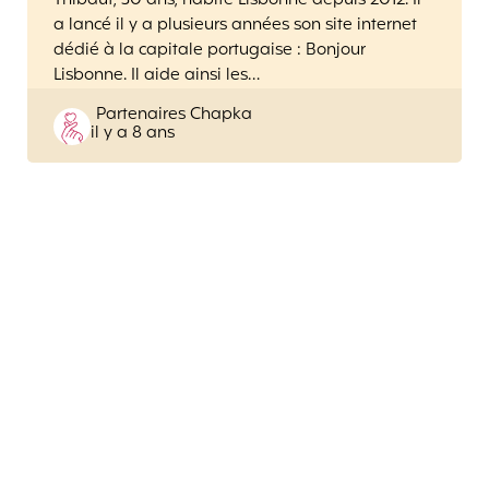
Thibaut, 30 ans, habite Lisbonne depuis 2012. Il
a lancé il y a plusieurs années son site internet
dédié à la capitale portugaise : Bonjour
Lisbonne. Il aide ainsi les…
Posted
Partenaires Chapka
il y a 8 ans
by