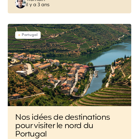
il y a 3 ans
by
Portugal
Nos idées de destinations
pour visiter le nord du
Portugal