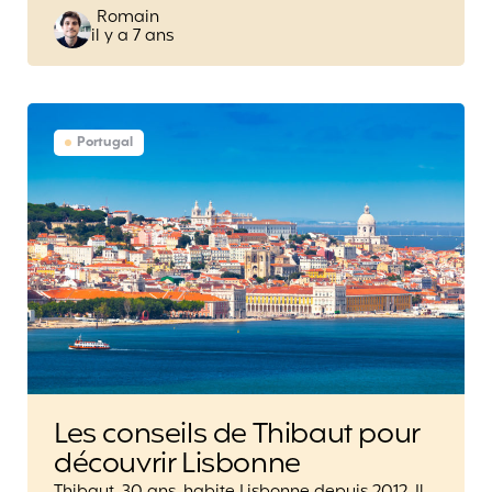
Posted
Romain
il y a 7 ans
by
Portugal
Les conseils de Thibaut pour
découvrir Lisbonne