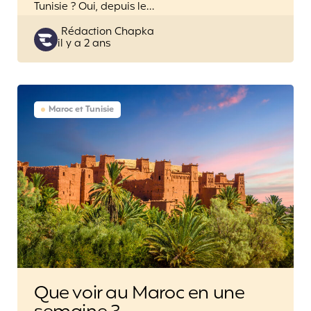
Tunisie ? Oui, depuis le…
Posted
Rédaction Chapka
il y a 2 ans
by
Maroc et Tunisie
Que voir au Maroc en une