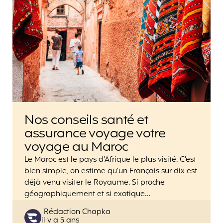
Nos conseils santé et
assurance voyage votre
voyage au Maroc
Le Maroc est le pays d’Afrique le plus visité. C’est
bien simple, on estime qu’un Français sur dix est
déjà venu visiter le Royaume. Si proche
géographiquement et si exotique…
Posted
Rédaction Chapka
il y a 5 ans
by