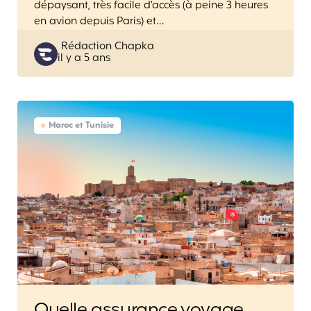
dépaysant, très facile d’accès (à peine 3 heures
en avion depuis Paris) et…
Posted
Rédaction Chapka
il y a 5 ans
by
Maroc et Tunisie
Quelle assurance voyage