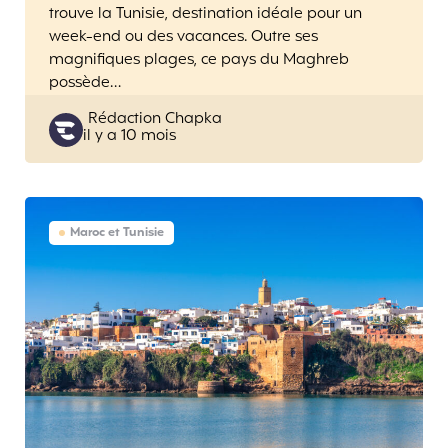
trouve la Tunisie, destination idéale pour un
week-end ou des vacances. Outre ses
magnifiques plages, ce pays du Maghreb
possède…
Posted
Rédaction Chapka
il y a 10 mois
by
Maroc et Tunisie