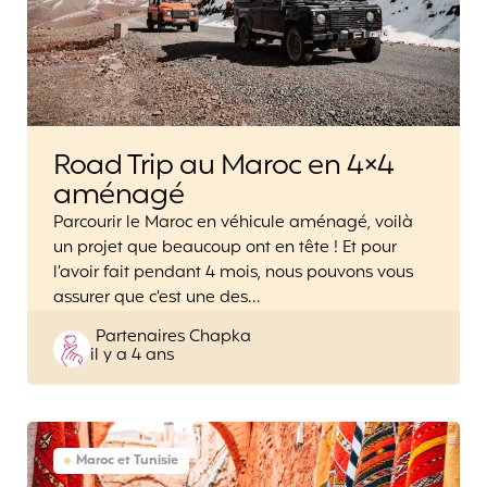
Road Trip au Maroc en 4×4
aménagé
Parcourir le Maroc en véhicule aménagé, voilà
un projet que beaucoup ont en tête ! Et pour
l’avoir fait pendant 4 mois, nous pouvons vous
assurer que c’est une des…
Posted
Partenaires Chapka
il y a 4 ans
by
Maroc et Tunisie