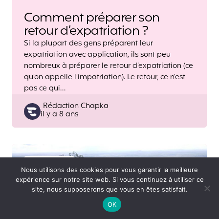
Comment préparer son
retour d’expatriation ?
Si la plupart des gens préparent leur
expatriation avec application, ils sont peu
nombreux à préparer le retour d’expatriation (ce
qu’on appelle l’impatriation). Le retour, ce n’est
pas ce qui…
Posted
Rédaction Chapka
il y a 8 ans
by
Expatriation
Nous utilisons des cookies pour vous garantir la meilleure
expérience sur notre site web. Si vous continuez à utiliser ce
site, nous supposerons que vous en êtes satisfait.
OK