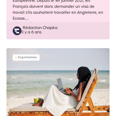
Européenne. Depuis le 1er janvier 2021, les
Français doivent donc demander un visa de
travail s’ils souhaitent travailler en Angleterre, en
Ecosse,…
Posted
Rédaction Chapka
il y a 6 ans
by
Expatriation