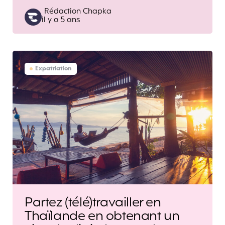
Posted
Rédaction Chapka
il y a 5 ans
by
Expatriation
Partez (télé)travailler en
Thaïlande en obtenant un