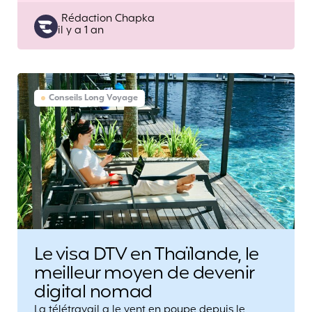
Posted
Rédaction Chapka
il y a 1 an
by
Conseils Long Voyage
Le visa DTV en Thaïlande, le
meilleur moyen de devenir
digital nomad
La télétravail a le vent en poupe depuis le