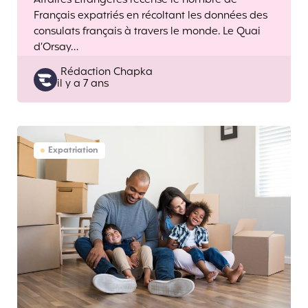
Affaires Etrangères recense le nombre de
Français expatriés en récoltant les données des
consulats français à travers le monde. Le Quai
d’Orsay…
Posted
Rédaction Chapka
il y a 7 ans
by
Expatriation