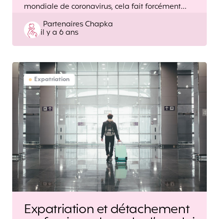
mondiale de coronavirus, cela fait forcément…
Posted
Partenaires Chapka
il y a 6 ans
by
Expatriation
Expatriation et détachement