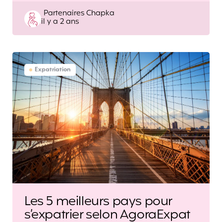
Posted
Partenaires Chapka
il y a 2 ans
by
Expatriation
Les 5 meilleurs pays pour
s’expatrier selon AgoraExpat