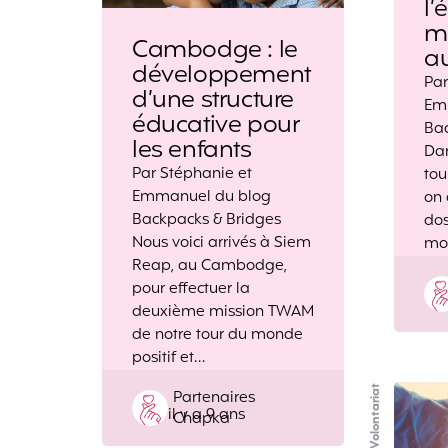
l’
m
Cambodge : le
a
développement
Par
d’une structure
Em
éducative pour
Bac
les enfants
Dan
Par Stéphanie et
tou
Emmanuel du blog
on 
Backpacks & Bridges
dos
Nous voici arrivés à Siem
mo
Reap, au Cambodge,
pour effectuer la
deuxième mission TWAM
de notre tour du monde
positif et…
Volontariat
Posted
Partenaires
il y a 9 ans
by
Chapka