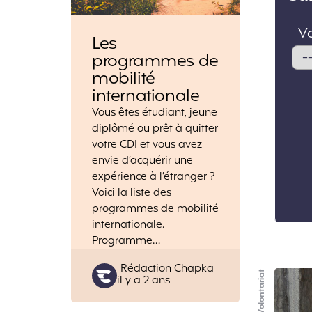
Les
programmes de
mobilité
internationale
Vous êtes étudiant, jeune
diplômé ou prêt à quitter
votre CDI et vous avez
envie d’acquérir une
expérience à l’étranger ?
Voici la liste des
programmes de mobilité
internationale.
Programme…
Posted
Rédaction Chapka
Volontariat
il y a 2 ans
by