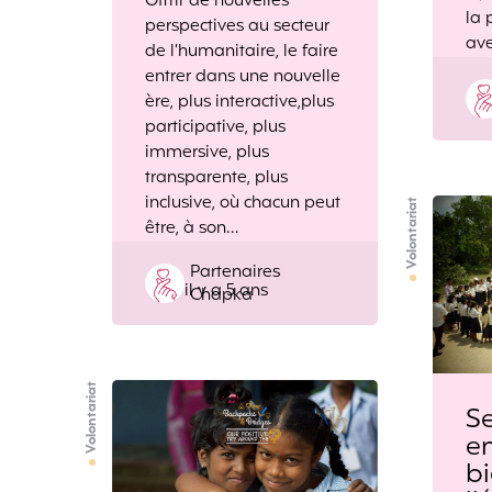
Offrir de nouvelles
la 
perspectives au secteur
av
de l’humanitaire, le faire
entrer dans une nouvelle
ère, plus interactive,plus
participative, plus
immersive, plus
transparente, plus
inclusive, où chacun peut
Volontariat
être, à son…
Posted
Partenaires
il y a 5 ans
by
Chapka
Volontariat
Se
e
bi