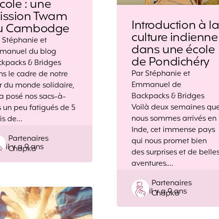
école : une
ission Twam
Introduction à l
u Cambodge
culture indienne
 Stéphanie et
dans une école
manuel du blog
de Pondichéry
kpacks & Bridges
Par Stéphanie et
s le cadre de notre
Emmanuel de
r du monde solidaire,
Backpacks & Bridges
a posé nos sacs-à-
Voilà deux semaines qu
 un peu fatigués de 5
nous sommes arrivés en
is de…
Inde, cet immense pays
Posted
Partenaires
qui nous promet bien
il y a 9 ans
by
Chapka
des surprises et de belle
aventures.…
Posted
Partenaires
il y a 9 ans
by
Chapka