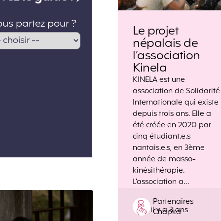
Le projet
népalais de
l’association
Kinela
KINELA est une
association de Solidarité
Internationale qui existe
depuis trois ans. Elle a
été créée en 2020 par
cinq étudiant.e.s
nantais.e.s, en 3ème
année de masso-
kinésithérapie.
L’association a…
Posted
Partenaires
il y a 3 ans
by
Chapka