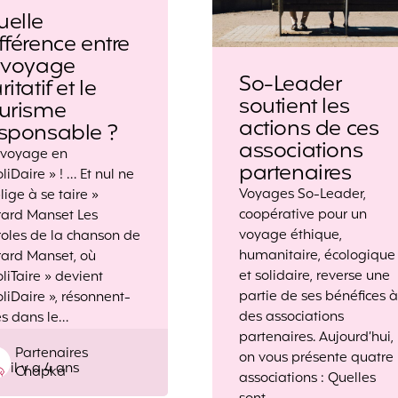
uelle
fférence entre
e voyage
So-Leader
ritatif et le
soutient les
ourisme
actions de ces
esponsable ?
associations
l voyage en
partenaires
oliDaire » ! … Et nul ne
Voyages So-Leader,
blige à se taire »
coopérative pour un
rard Manset Les
voyage éthique,
oles de la chanson de
humanitaire, écologique
ard Manset, où
et solidaire, reverse une
oliTaire » devient
partie de ses bénéfices à
oliDaire », résonnent-
des associations
es dans le…
partenaires. Aujourd’hui,
Posted
Partenaires
on vous présente quatre
il y a 4 ans
by
Chapka
associations : Quelles