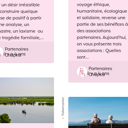
voyage éthique,
 un désir irrésistible
humanitaire, écologique
construire quelque
et solidaire, reverse une
se de positif à partir
partie de ses bénéfices à
ne analyse, un
des associations
astre, un laxisme ou
partenaires. Aujourd’hui,
 tragédie familiale,…
on vous présente trois
Posted
Partenaires
associations : Quelles
il y a 4 ans
by
Chapka
sont…
Posted
Partenaires
il y a 4 ans
by
Chapka
Volontariat