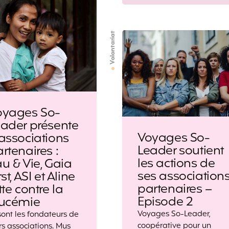
Volontariat
oyages So-
eader présente
Voyages So-
associations
Leader soutient
rtenaires :
les actions de
u & Vie, Gaia
ses association
rst, ASI et Aline
partenaires –
tte contre la
Episode 2
eucémie
Voyages So-Leader,
 sont les fondateurs de
coopérative pour un
rs associations. Mus