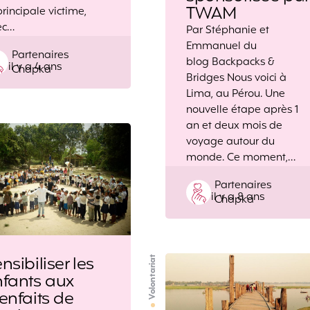
TWAM
principale victime,
ec…
Par Stéphanie et
Emmanuel du
Posted
Partenaires
blog Backpacks &
il y a 4 ans
by
Chapka
Bridges Nous voici à
Lima, au Pérou. Une
nouvelle étape après 1
an et deux mois de
voyage autour du
monde. Ce moment,…
Posted
Partenaires
il y a 8 ans
by
Chapka
nsibiliser les
Volontariat
nfants aux
enfaits de