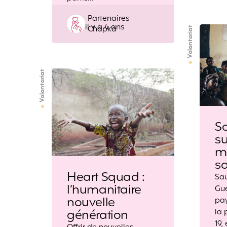
Posted
Partenaires
il y a 4 ans
by
Chapka
Volontariat
Volontariat
So
s
ma
so
Heart Squad :
Sau
l’humanitaire
Gué
nouvelle
pay
génération
la 
19,