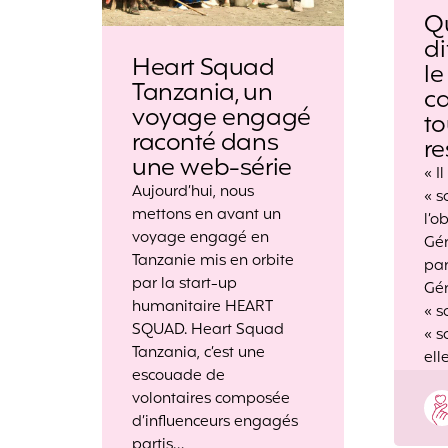
Q
di
Heart Squad
l
Tanzania, un
ca
voyage engagé
t
raconté dans
r
une web-série
« I
Aujourd’hui, nous
« s
mettons en avant un
l’o
voyage engagé en
Gé
Tanzanie mis en orbite
par
par la start-up
Gér
humanitaire HEART
« s
SQUAD. Heart Squad
« s
Tanzania, c’est une
ell
escouade de
volontaires composée
d’influenceurs engagés
partis…