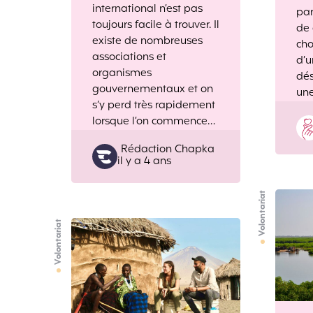
international n’est pas
par
toujours facile à trouver. Il
de 
existe de nombreuses
cho
associations et
d’u
organismes
dés
gouvernementaux et on
une
s’y perd très rapidement
lorsque l’on commence…
Posted
Rédaction Chapka
il y a 4 ans
by
Volontariat
Volontariat