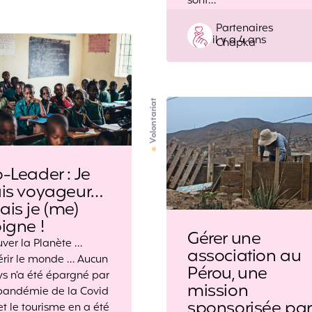
sont…
Posted
Partenaires
il y a 4 ans
by
Chapka
Volontariat
-Leader : Je
uis voyageur…
is je (me)
igne !
Gérer une
ver la Planète …
association au
rir le monde … Aucun
Pérou, une
s n’a été épargné par
mission
pandémie de la Covid
sponsorisée par
 et le tourisme en a été