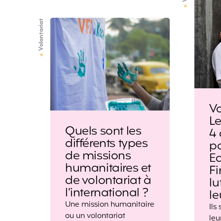
Volontariat
V
L
Quels sont les
4 
différents types
pa
de missions
Ea
humanitaires et
Fi
de volontariat à
lu
l’international ?
l
Une mission humanitaire
Ils
ou un volontariat
leu