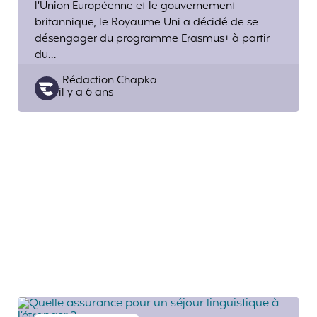
l’Union Européenne et le gouvernement
britannique, le Royaume Uni a décidé de se
désengager du programme Erasmus+ à partir
du…
Posted
Rédaction Chapka
il y a 6 ans
by