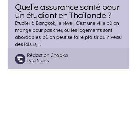
Quelle assurance santé pour
un étudiant en Thaïlande ?
Etudier à Bangkok, le rêve ! C’est une ville où on
mange pour pas cher, où les logements sont
abordables, où on peut se faire plaisir au niveau
des loisirs,…
Posted
Rédaction Chapka
il y a 5 ans
by