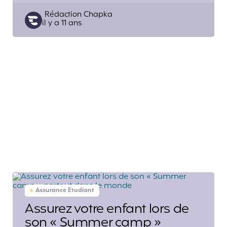
Posted
Rédaction Chapka
il y a 11 ans
by
Assurance Etudiant
Assurez votre enfant lors de
son « Summer camp »