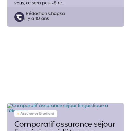
vous, ce sera peut-être…
Posted
Rédaction Chapka
il y a 10 ans
by
Assurance Etudiant
Comparatif assurance séjour