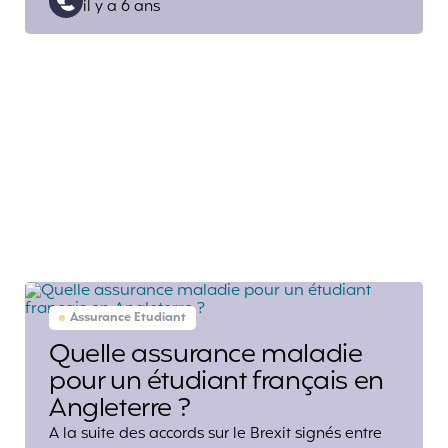
il y a 6 ans
by
Assurance Etudiant
Quelle assurance maladie
pour un étudiant français en
Angleterre ?
A la suite des accords sur le Brexit signés entre