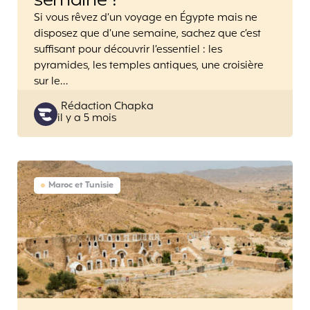
semaine ?
Si vous rêvez d’un voyage en Égypte mais ne
disposez que d’une semaine, sachez que c’est
suffisant pour découvrir l’essentiel : les
pyramides, les temples antiques, une croisière
sur le…
Posted
Rédaction Chapka
il y a 5 mois
by
Maroc et Tunisie