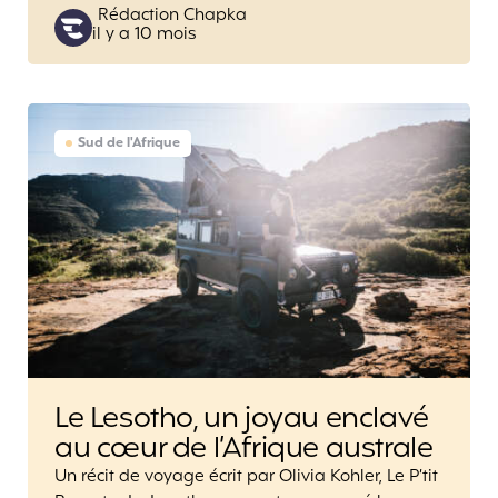
Posted
Rédaction Chapka
il y a 10 mois
by
Sud de l'Afrique
Le Lesotho, un joyau enclavé
au cœur de l’Afrique australe
Un récit de voyage écrit par Olivia Kohler, Le P’tit