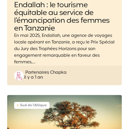
Endallah : le tourisme
équitable au service de
l’émancipation des femmes
en Tanzanie
En mai 2025, Endallah, une agence de voyages
locale opérant en Tanzanie, a reçu le Prix Spécial
du Jury des Trophées Horizons pour son
engagement remarquable en faveur des
femmes.…
Posted
Partenaires Chapka
il y a 1 an
by
Sud de l'Afrique