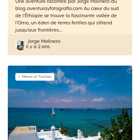
Une aventure racontée par Jorge Molinero du
blog aventurayfotografia.com Au cœur du sud
de l’Éthiopie se trouve la fascinante vallée de
l’Omo, un éden de terres fertiles qui s’étend
jusqu’aux frontières…
Posted
Jorge Molinero
il y a 2 ans
by
Maroc et Tunisie