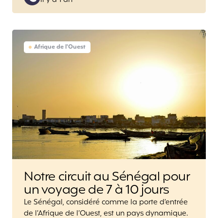
il y a 1 an
by
Afrique de l'Ouest
Notre circuit au Sénégal pour
un voyage de 7 à 10 jours
Le Sénégal, considéré comme la porte d’entrée
de l’Afrique de l’Ouest, est un pays dynamique.