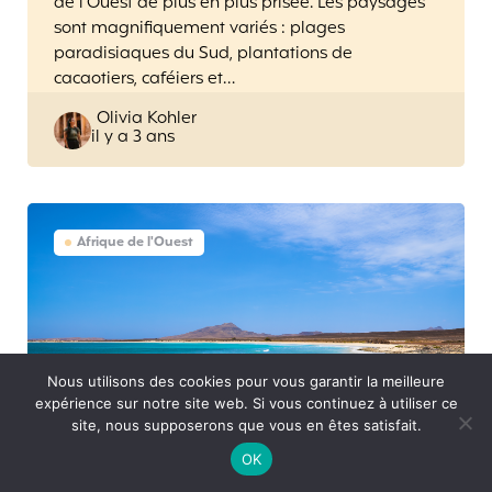
de l’Ouest de plus en plus prisée. Les paysages
sont magnifiquement variés : plages
paradisiaques du Sud, plantations de
cacaotiers, caféiers et…
Posted
Olivia Kohler
il y a 3 ans
by
Afrique de l'Ouest
Nous utilisons des cookies pour vous garantir la meilleure
expérience sur notre site web. Si vous continuez à utiliser ce
site, nous supposerons que vous en êtes satisfait.
OK