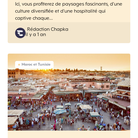
Ici, vous profiterez de paysages fascinants, d’une
culture diversifiée et d’une hospitalité qui
captive chaque…
Posted
Rédaction Chapka
il y a 1 an
by
Maroc et Tunisie