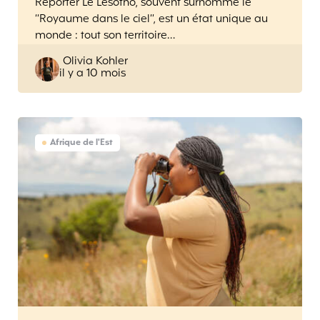
Reporter Le Lesotho, souvent surnommé le
“Royaume dans le ciel”, est un état unique au
monde : tout son territoire…
Posted
Olivia Kohler
il y a 10 mois
by
Afrique de l'Est