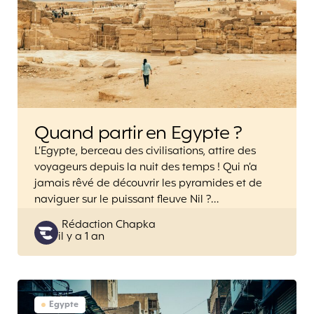
Quand partir en Egypte ?
L’Egypte, berceau des civilisations, attire des
voyageurs depuis la nuit des temps ! Qui n’a
jamais rêvé de découvrir les pyramides et de
naviguer sur le puissant fleuve Nil ?…
Posted
Rédaction Chapka
il y a 1 an
by
Egypte