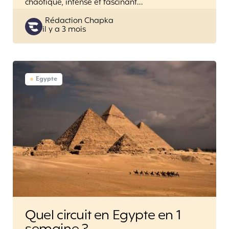
chaotique, intense et fascinant…
Posted
Rédaction Chapka
il y a 3 mois
by
Egypte
Quel circuit en Egypte en 1