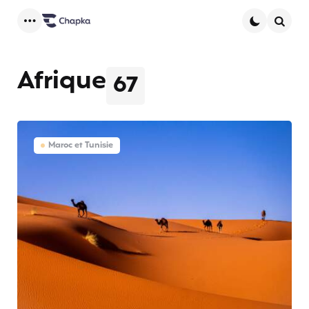
Menu
Searc
Afrique
67
Maroc et Tunisie