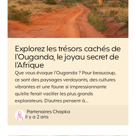
Explorez les trésors cachés de
l’Ouganda, le joyau secret de
l’Afrique
Que vous évoque l’Ouganda ? Pour beaucoup,
ce sont des paysages verdoyants, des cultures
vibrantes et une faune si impressionnante
qu’elle ferait vaciller les plus grands
explorateurs. D’autres pensent à…
Posted
Partenaires Chapka
il y a 2 ans
by