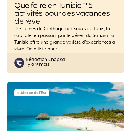
Que faire en Tunisie ? 5
activités pour des vacances
de rêve
Des ruines de Carthage aux souks de Tunis, la
capitale, en passant par le désert du Sahara, la
Tunisie offre une grande variété d’expériences à
vivre. On a listé pour…
Posted
Rédaction Chapka
il y a 9 mois
by
Afrique de l'Est