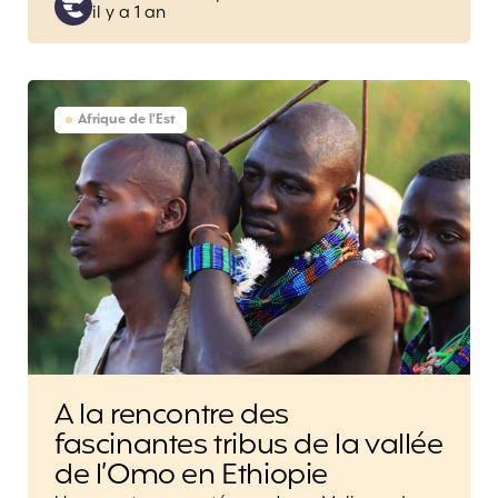
il y a 1 an
by
Afrique de l'Est
A la rencontre des
fascinantes tribus de la vallée
de l’Omo en Ethiopie