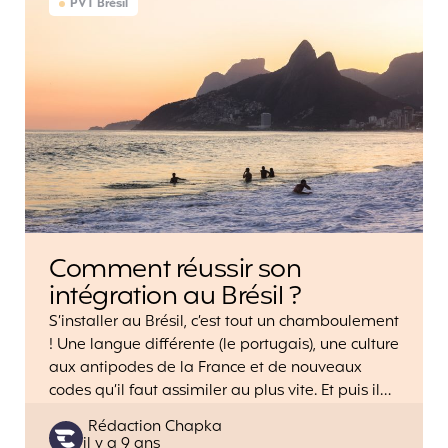
PVT Brésil
Comment réussir son
intégration au Brésil ?
S’installer au Brésil, c’est tout un chamboulement
! Une langue différente (le portugais), une culture
aux antipodes de la France et de nouveaux
codes qu’il faut assimiler au plus vite. Et puis il…
Posted
Rédaction Chapka
il y a 9 ans
by