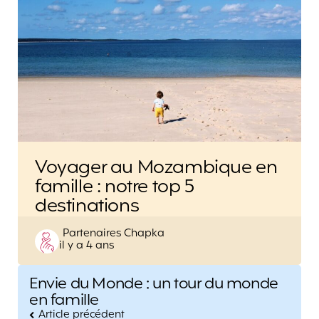
Voyager au Mozambique en
famille : notre top 5
destinations
Posted
Partenaires Chapka
il y a 4 ans
by
Post
Envie du Monde : un tour du monde
navigation
en famille
Article précédent