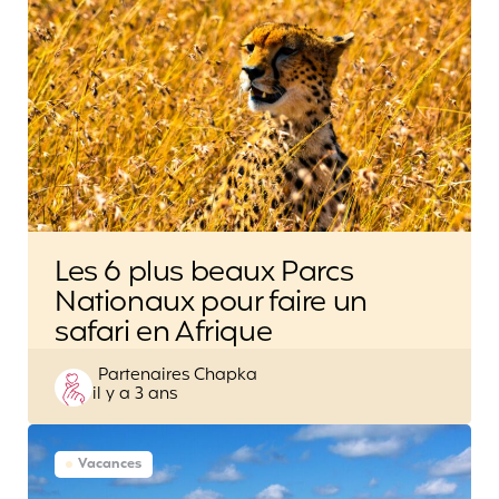
Les 6 plus beaux Parcs
Nationaux pour faire un
safari en Afrique
Posted
Partenaires Chapka
il y a 3 ans
by
Vacances