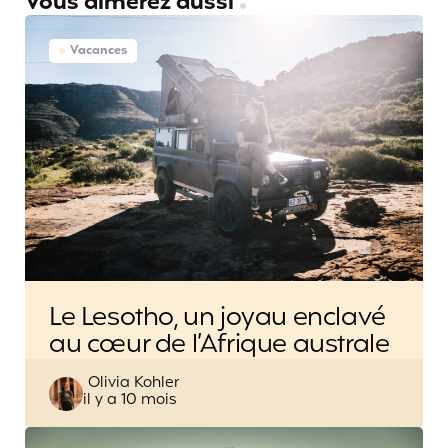
Vous aimerez aussi
Vacances
Le Lesotho, un joyau enclavé
au cœur de l’Afrique australe
Posted
Olivia Kohler
il y a 10 mois
by