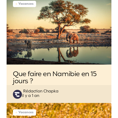
Vacances
Que faire en Namibie en 15
jours ?
Posted
Rédaction Chapka
il y a 1 an
by
Vacances