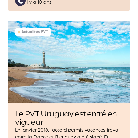
il y a 10 ans
by
Actualités PVT
Le PVT Uruguay est entré en
vigueur
En janvier 2016, l’accord permis vacances travail
entre la France et l’Uruguay a été signé. Et