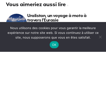
Vous aimeriez aussi lire
Uralistan, un voyage à moto à
travers l’Eurasie
Nous utilisons des cookies pour vous garantir la meilleure
expérience sur notre site web. Si vous continuez à utiliser ce
Russie : Que visiter à Saint-
site, nous supposerons que vous en êtes satisfait.
Pétersbourg ?
OK
Les 10 plus belles villes de Belgique
Pourquoi faire un PVT en Corée du
Sud ?