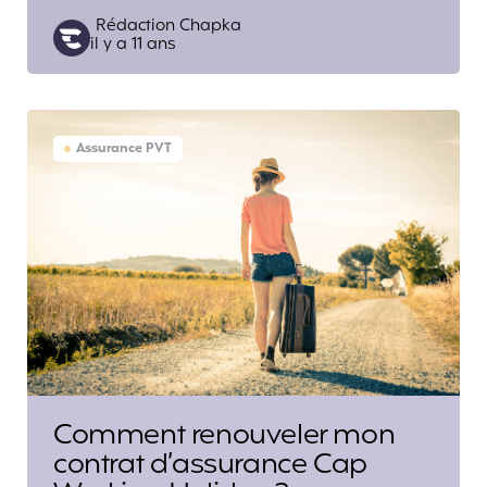
Posted
Rédaction Chapka
il y a 11 ans
by
Assurance PVT
Comment renouveler mon
contrat d’assurance Cap