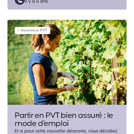
il y a 4 ans
by
Assurance PVT
Partir en PVT bien assuré : le
mode d’emploi
Et si pour cette nouvelle décennie, vous décidiez