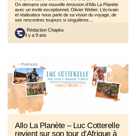
On démarre une nouvelle émission d’Allo La Planète
avec un invité exceptionnel, Olivier Weber. L’écrivain
et réalisateur nous parle de sa vision du voyage, de
ses rencontres toujours si singulières…
Posted
Rédaction Chapka
il y a 9 ans
by
Podcasts
Allo La Planète – Luc Cotterelle
revient sur son tour d’Afrique à