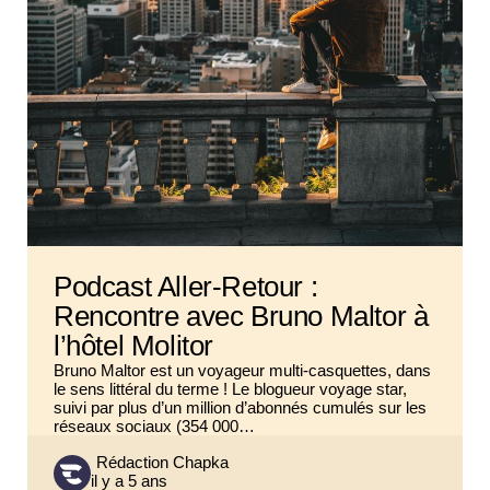
Podcast Aller-Retour :
Rencontre avec Bruno Maltor à
l’hôtel Molitor
Bruno Maltor est un voyageur multi-casquettes, dans
le sens littéral du terme ! Le blogueur voyage star,
suivi par plus d’un million d’abonnés cumulés sur les
réseaux sociaux (354 000…
Posted
Rédaction Chapka
il y a 5 ans
by