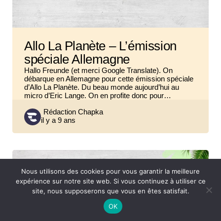
Allo La Planète – L’émission
spéciale Allemagne
Hallo Freunde (et merci Google Translate). On
débarque en Allemagne pour cette émission spéciale
d’Allo La Planète. Du beau monde aujourd’hui au
micro d’Eric Lange. On en profite donc pour…
Posted
Rédaction Chapka
il y a 9 ans
by
Podcasts
Nous utilisons des cookies pour vous garantir la meilleure
expérience sur notre site web. Si vous continuez à utiliser ce
site, nous supposerons que vous en êtes satisfait.
OK