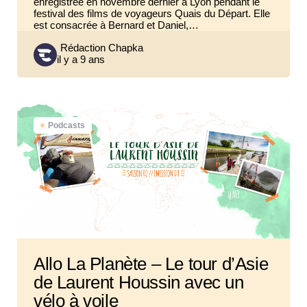
enregistrée en novembre dernier à Lyon pendant le
festival des films de voyageurs Quais du Départ. Elle
est consacrée à Bernard et Daniel,…
Posted
Rédaction Chapka
il y a 9 ans
by
Podcasts
Allo La Planète – Le tour d’Asie
de Laurent Houssin avec un
vélo à voile