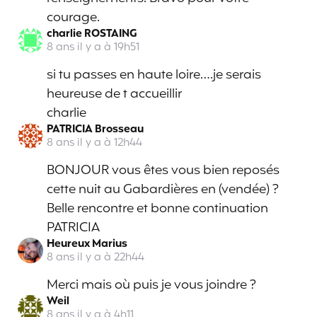
courage.
charlie ROSTAING
8 ans il y a à 19h51
si tu passes en haute loire….je serais
heureuse de t accueillir
charlie
PATRICIA Brosseau
8 ans il y a à 12h44
BONJOUR vous êtes vous bien reposés
cette nuit au Gabardières en (vendée) ?
Belle rencontre et bonne continuation
PATRICIA
Heureux Marius
8 ans il y a à 22h44
Merci mais où puis je vous joindre ?
Weil
8 ans il y a à 4h11