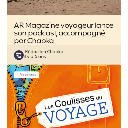
AR Magazine voyageur lance
son podcast, accompagné
par Chapka
Posted
Rédaction Chapka
il y a 6 ans
by
Vacances