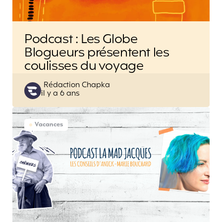
Podcast : Les Globe
Blogueurs présentent les
coulisses du voyage
Posted
Rédaction Chapka
il y a 6 ans
by
Vacances