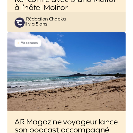
Rencontre avec Bruno Maltor
à l’hôtel Molitor
Posted
Rédaction Chapka
il y a 5 ans
by
Vacances
AR Magazine voyageur lance
son podcast, accompagné