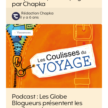
par Chapka
Posted
Rédaction Chapka
il y a 6 ans
by
Vacances
Podcast : Les Globe
Blogueurs présentent les