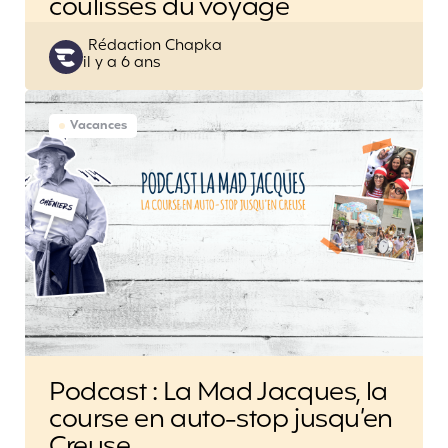
coulisses du voyage
Posted
Rédaction Chapka
il y a 6 ans
by
Vacances
Podcast : La Mad Jacques, la
course en auto-stop jusqu’en
Creuse