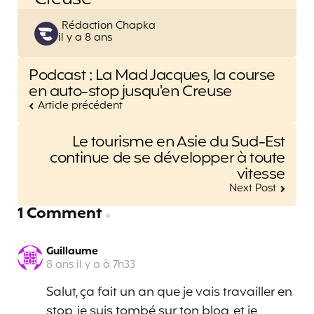
Posted
Rédaction Chapka
il y a 8 ans
by
Post
Podcast : La Mad Jacques, la course
navigation
en auto-stop jusqu'en Creuse
Article précédent
Le tourisme en Asie du Sud-Est
continue de se développer à toute
vitesse
Next Post
1 Comment
Guillaume
8 ans il y a à 7h33
Salut, ça fait un an que je vais travailler en
stop, je suis tombé sur ton blog, et je