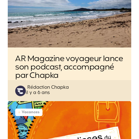
AR Magazine voyageur lance
son podcast, accompagné
par Chapka
Posted
Rédaction Chapka
il y a 6 ans
by
Vacances