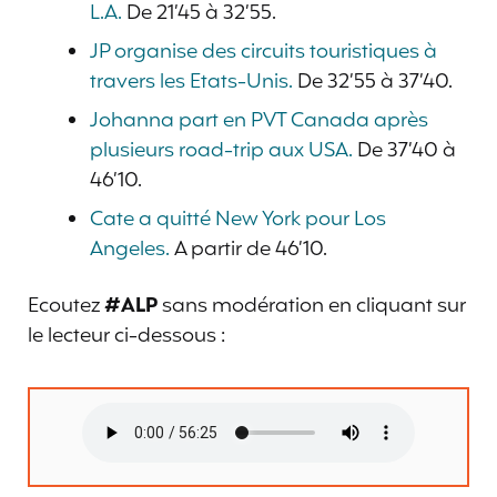
L.A.
De 21’45 à 32’55.
JP organise des circuits touristiques à
travers les Etats-Unis.
De 32’55 à 37’40.
Johanna part en PVT Canada après
plusieurs road-trip aux USA.
De 37’40 à
46’10.
Cate a quitté New York pour Los
Angeles.
A partir de 46’10.
Ecoutez
#ALP
sans modération en cliquant sur
le lecteur ci-dessous :