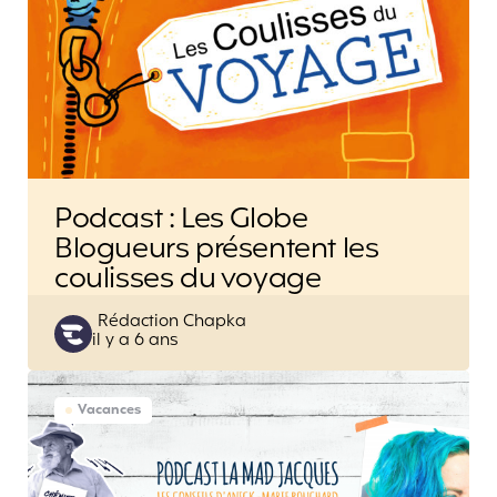
Podcast : Les Globe
Blogueurs présentent les
coulisses du voyage
Posted
Rédaction Chapka
il y a 6 ans
by
Vacances