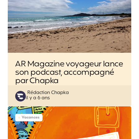
AR Magazine voyageur lance
son podcast, accompagné
par Chapka
Posted
Rédaction Chapka
il y a 6 ans
by
Vacances