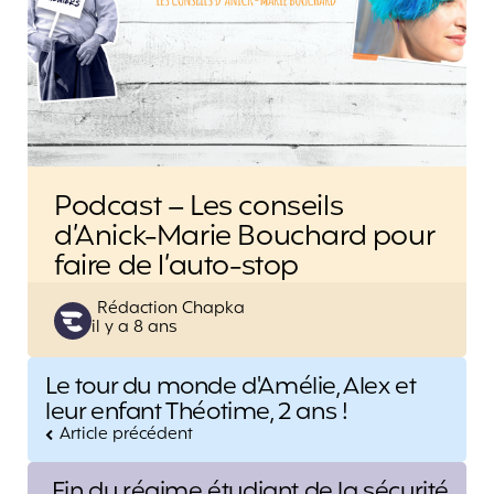
Podcast – Les conseils
d’Anick-Marie Bouchard pour
faire de l’auto-stop
Posted
Rédaction Chapka
il y a 8 ans
by
Post
Le tour du monde d'Amélie, Alex et
navigation
leur enfant Théotime, 2 ans !
Article précédent
Fin du régime étudiant de la sécurité