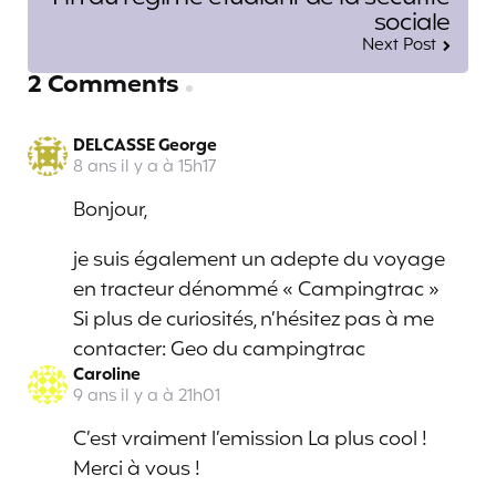
sociale
Next Post
2 Comments
DELCASSE George
8 ans il y a à 15h17
Bonjour,
je suis également un adepte du voyage
en tracteur dénommé « Campingtrac »
Si plus de curiosités, n’hésitez pas à me
contacter: Geo du campingtrac
Caroline
9 ans il y a à 21h01
C’est vraiment l’emission La plus cool !
Merci à vous !