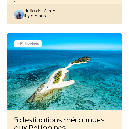
…
Posted
Julia del Olmo
il y a 5 ans
by
Philippines
5 destinations méconnues
aux Philippines