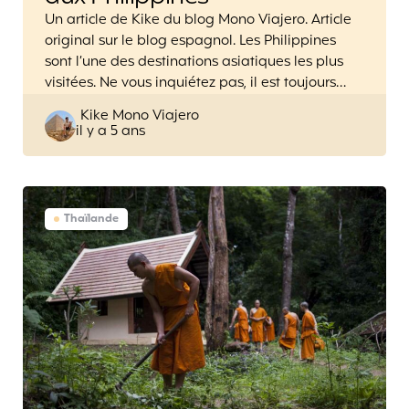
Un article de Kike du blog Mono Viajero. Article
original sur le blog espagnol. Les Philippines
sont l’une des destinations asiatiques les plus
visitées. Ne vous inquiétez pas, il est toujours…
Posted
Kike Mono Viajero
il y a 5 ans
by
Thaïlande