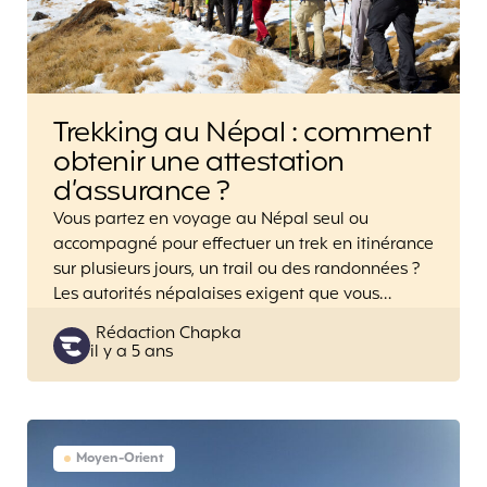
Trekking au Népal : comment
obtenir une attestation
d’assurance ?
Vous partez en voyage au Népal seul ou
accompagné pour effectuer un trek en itinérance
sur plusieurs jours, un trail ou des randonnées ?
Les autorités népalaises exigent que vous…
Posted
Rédaction Chapka
il y a 5 ans
by
Moyen-Orient