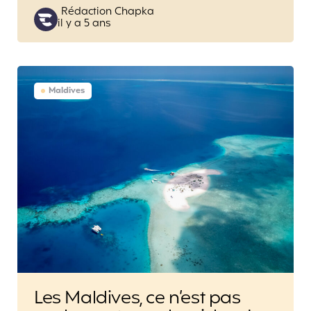
Posted
Rédaction Chapka
il y a 5 ans
by
Maldives
Les Maldives, ce n’est pas