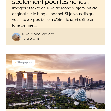
seulement pour les riches !
Images et texte de Kike de Mono Viajero. Article
original sur le blog espagnol. Si je vous dis que
vous n’avez pas besoin d’être riche, ni d’être en
lune de miel…
Posted
Kike Mono Viajero
il y a 5 ans
by
Singapour