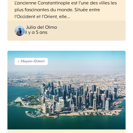
L’ancienne Constantinople est l’une des villes les
plus fascinantes du monde. Située entre
l’Occident et l’Orient, elle…
Posted
Julia del Olmo
il y a 5 ans
by
Moyen-Orient