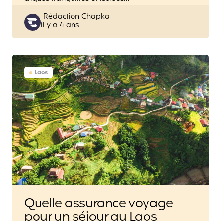
Posted
Rédaction Chapka
il y a 4 ans
by
Laos
Quelle assurance voyage
pour un séjour au Laos