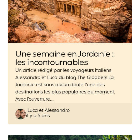
Une semaine en Jordanie :
les incontournables
Un article rédigé par les voyageurs italiens
Alessandro et Luca du blog The Globbers La
Jordanie est sans aucun doute l’une des
destinations les plus populaires du moment.
Avec l’ouverture…
Posted
Luca et Alessandro
il y a 5 ans
by