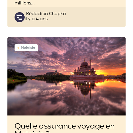
millions…
Posted
Rédaction Chapka
il y a 4 ans
by
Malaisie
Quelle assurance voyage en