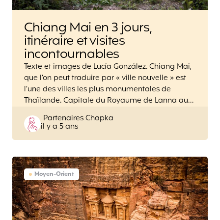
Chiang Mai en 3 jours,
itinéraire et visites
incontournables
Texte et images de Lucía González. Chiang Mai,
que l’on peut traduire par « ville nouvelle » est
l’une des villes les plus monumentales de
Thaïlande. Capitale du Royaume de Lanna au…
Posted
Partenaires Chapka
il y a 5 ans
by
Moyen-Orient