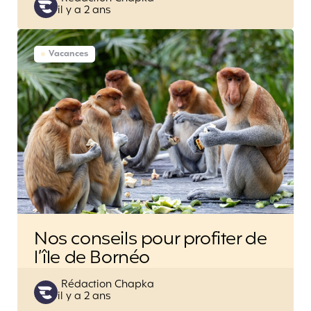
il y a 2 ans
by
Vacances
Nos conseils pour profiter de
l’île de Bornéo
Posted
Rédaction Chapka
il y a 2 ans
by