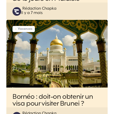
Posted
Rédaction Chapka
il y a 7 mois
by
Vacances
Bornéo : doit-on obtenir un
visa pour visiter Brunei ?
Posted
Rédaction Chapka