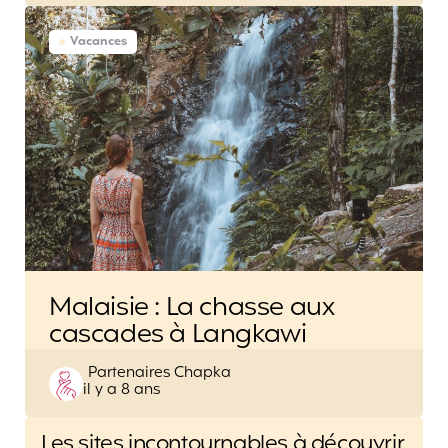
Vacances
Malaisie : La chasse aux
cascades à Langkawi
Posted
Partenaires Chapka
il y a 8 ans
by
Post
Les sites incontournables à découvrir