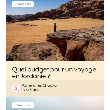
Vacances
Quel budget pour un voyage
en Jordanie ?
Posted
Partenaires Chapka
il y a 3 ans
by
Vacances