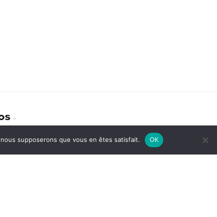
os
e, nous supposerons que vous en êtes satisfait.
OK
identialité
act
avoir plus sur nous
ions Légales