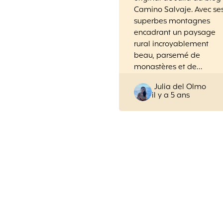
Camino Salvaje. Avec se
superbes montagnes
encadrant un paysage
rural incroyablement
beau, parsemé de
monastères et de…
Posted
Julia del Olmo
il y a 5 ans
by