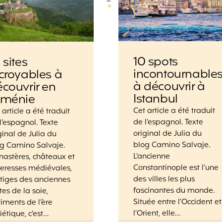
10 spots
 sites
incontournable
croyables à
à découvrir à
couvrir en
Istanbul
rménie
Cet article a été traduit
 article a été traduit
de l’espagnol. Texte
l’espagnol. Texte
original de Julia du
ginal de Julia du
blog Camino Salvaje.
g Camino Salvaje.
L’ancienne
astères, châteaux et
Constantinople est l’une
teresses médiévales,
des villes les plus
tiges des anciennes
fascinantes du monde.
tes de la soie,
Située entre l’Occident et
iments de l’ère
l’Orient, elle…
iétique, c’est…