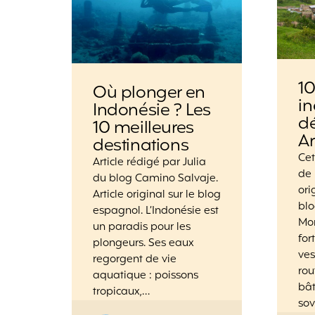
10
Où plonger en
in
Indonésie ? Les
dé
10 meilleures
A
destinations
Cet
Article rédigé par Julia
de 
du blog Camino Salvaje.
ori
Article original sur le blog
blo
espagnol. L’Indonésie est
Mon
un paradis pour les
for
plongeurs. Ses eaux
ves
regorgent de vie
rou
aquatique : poissons
bât
tropicaux,…
sov