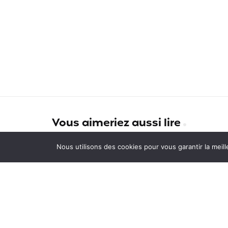
Vous aimeriez aussi lire
PVT NZ 2017-2018 : moins de
Nous utilisons des cookies pour vous garantir la meill
Français chez les kiwis
New York : 5 visites
incontournables à Manhattan