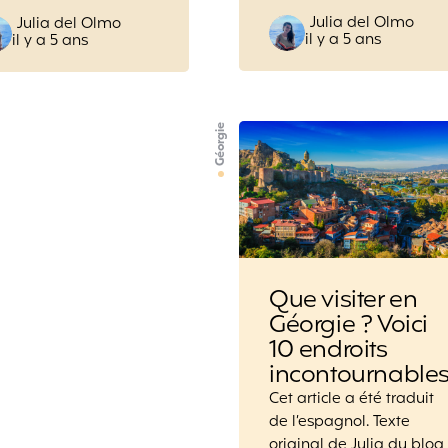
Posted
Posted
Julia del Olmo
Julia del Olmo
il y a 5 ans
il y a 5 ans
by
by
Géorgie
Que visiter en
Géorgie ? Voici
10 endroits
incontournable
Cet article a été traduit
de l’espagnol. Texte
original de Julia du blog