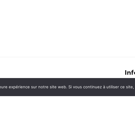
Inf
Volontariat dans un orphelinat
eure expérience sur notre site web. Si vous continuez à utiliser ce sit
Conf
péruvien
Cont
Génération Working Holiday Visa
En s
le Film
Ment