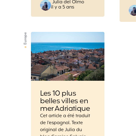
Posted
Julia del Olmo
il y a 5 ans
by
Europe
Les 10 plus
belles villes en
mer Adriatique
Cet article a été traduit
de l’espagnol. Texte
original de Julia du