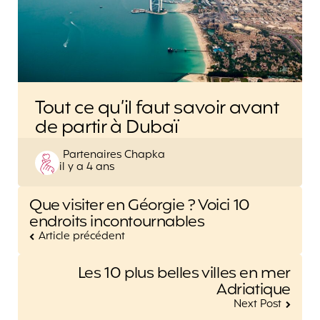
Tout ce qu’il faut savoir avant
de partir à Dubaï
Posted
Partenaires Chapka
il y a 4 ans
by
Post
Que visiter en Géorgie ? Voici 10
navigation
endroits incontournables
Article précédent
Les 10 plus belles villes en mer
Adriatique
Next Post