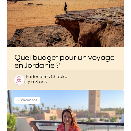
Quel budget pour un voyage
en Jordanie ?
Posted
Partenaires Chapka
il y a 3 ans
by
Vacances