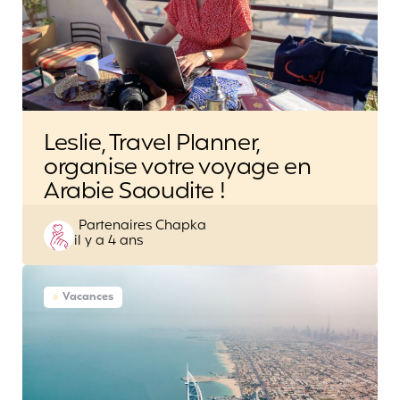
Leslie, Travel Planner,
organise votre voyage en
Arabie Saoudite !
Posted
Partenaires Chapka
il y a 4 ans
by
Vacances