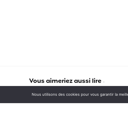
Vous aimeriez aussi lire
Partez faire un stage en Chine
Nous utilisons des cookies pour vous garantir la meill
grâce à My Little China
Mathilde a troqué son PVT Ja
contre un visa de travail long