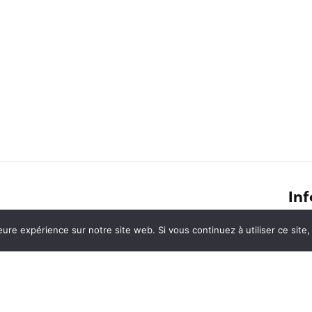
Inf
Les conditions d’entrée pour un
eure expérience sur notre site web. Si vous continuez à utiliser ce sit
Conf
voyage au Japon
Cont
pon
Une virée en Flandre : Bruges,
En s
Ostende, Gand et Anvers