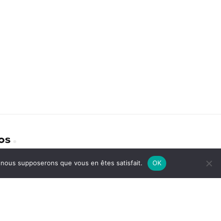
os
e, nous supposerons que vous en êtes satisfait.
OK
identialité
act
avoir plus sur nous