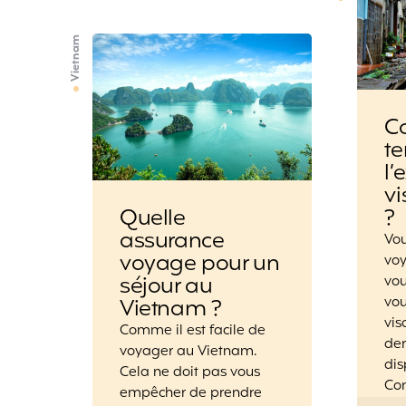
Vietnam
C
t
l’
v
?
Quelle
assurance
Vou
voyage pour un
vo
séjour au
vo
vou
Vietnam ?
vis
Comme il est facile de
der
voyager au Vietnam.
dis
Cela ne doit pas vous
Co
empêcher de prendre