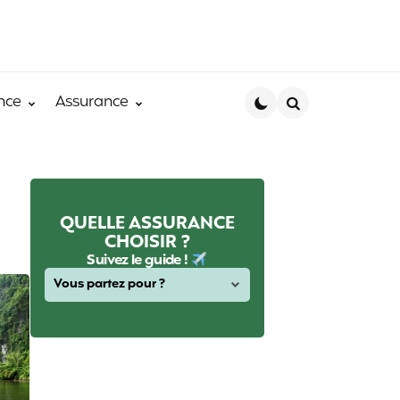
nce
Assurance
Search
QUELLE ASSURANCE
CHOISIR ?
Suivez le guide !