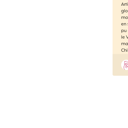
Art
glo
mo
en 
pu
le 
mag
Ch