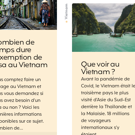
Vietnam
ombien de
emps dure
exemption de
Que voir au
isa au Vietnam
Vietnam ?
Avant la pandémie de
s comptez faire un
Covid, le Vietnam était l
yage au Vietnam et
troisième pays le plus
us vous demandez si
visité d’Asie du Sud-Est
s avez besoin d’un
derrière la Thaïlande et
a ou non ? Voici les
la Malaisie. 18 millions
nières informations
de voyageurs
ponibles sur ce sujet.
internationaux s’y
mbien de…
étaient…