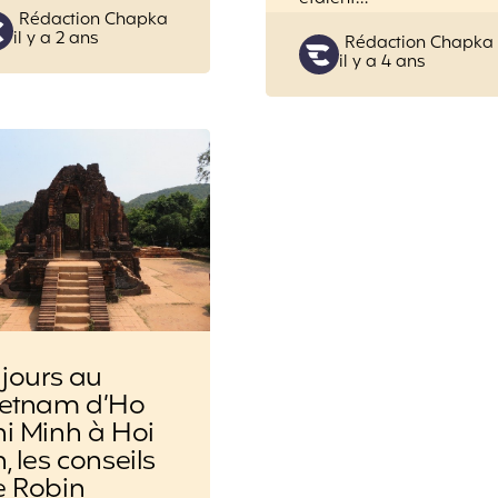
Posted
Rédaction Chapka
il y a 2 ans
by
Posted
Rédaction Chapka
il y a 4 ans
by
 jours au
ietnam d’Ho
i Minh à Hoi
, les conseils
e Robin