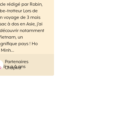
icle rédigé par Robin,
be-trotteur Lors de
n voyage de 3 mois
sac à dos en Asie, j’ai
 découvrir notamment
Vietnam, un
nifique pays ! Ho
i Minh…
Posted
Partenaires
il y a 6 ans
by
Chapka