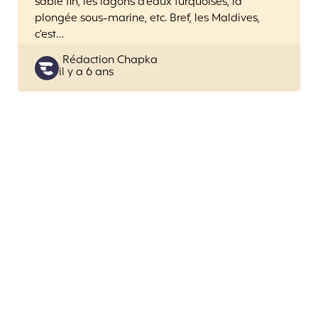
sable fin, les lagons d’eaux turquoises, la
plongée sous-marine, etc. Bref, les Maldives,
c’est…
Posted
Rédaction Chapka
il y a 6 ans
by