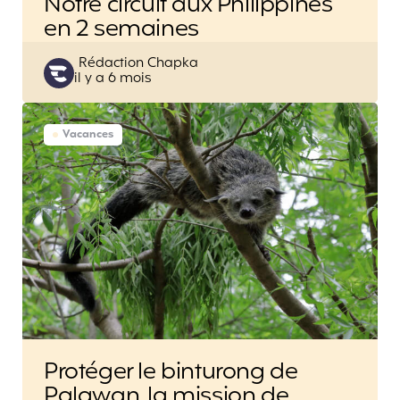
Notre circuit aux Philippines
en 2 semaines
Posted
Rédaction Chapka
il y a 6 mois
by
Vacances
Protéger le binturong de
Palawan, la mission de