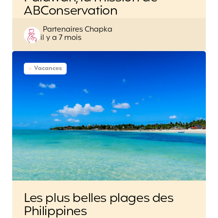
ABConservation
Posted
Partenaires Chapka
il y a 7 mois
by
Vacances
Les plus belles plages des
Philippines