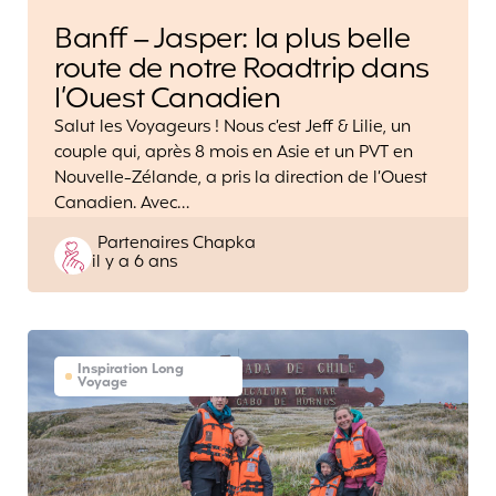
Banff – Jasper: la plus belle
route de notre Roadtrip dans
l’Ouest Canadien
Salut les Voyageurs ! Nous c’est Jeff & Lilie, un
couple qui, après 8 mois en Asie et un PVT en
Nouvelle-Zélande, a pris la direction de l’Ouest
Canadien. Avec…
Posted
Partenaires Chapka
il y a 6 ans
by
Inspiration Long
Voyage