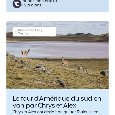
Posted
Rédaction Chapka
il y a 6 ans
by
Inspiration Long
Voyage
Le tour d’Amérique du sud en
van par Chrys et Alex
Chrys et Alex ont décidé de quitter Toulouse en