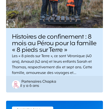
Histoires de confinement : 8
mois au Pérou pour la famille
« 8 pieds sur Terre »
Les « 8 pieds sur Terre », ce sont Véronique (40
ans), Arnaud (42 ans) et leurs enfants Sarah et
Thomas, respectivement dix et sept ans. Cette
famille, amoureuse des voyages et…
Posted
Partenaires Chapka
il y a 6 ans
by