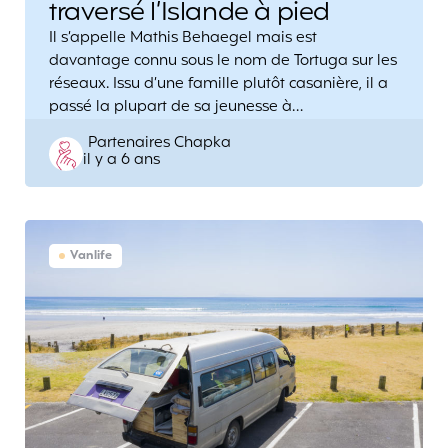
traversé l’Islande à pied
Il s’appelle Mathis Behaegel mais est
davantage connu sous le nom de Tortuga sur les
réseaux. Issu d’une famille plutôt casanière, il a
passé la plupart de sa jeunesse à…
Posted
Partenaires Chapka
il y a 6 ans
by
Vanlife