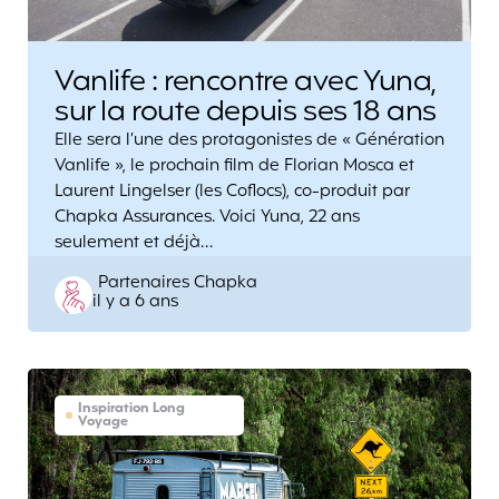
Vanlife : rencontre avec Yuna,
sur la route depuis ses 18 ans
Elle sera l’une des protagonistes de « Génération
Vanlife », le prochain film de Florian Mosca et
Laurent Lingelser (les Coflocs), co-produit par
Chapka Assurances. Voici Yuna, 22 ans
seulement et déjà…
Posted
Partenaires Chapka
il y a 6 ans
by
Inspiration Long
Voyage