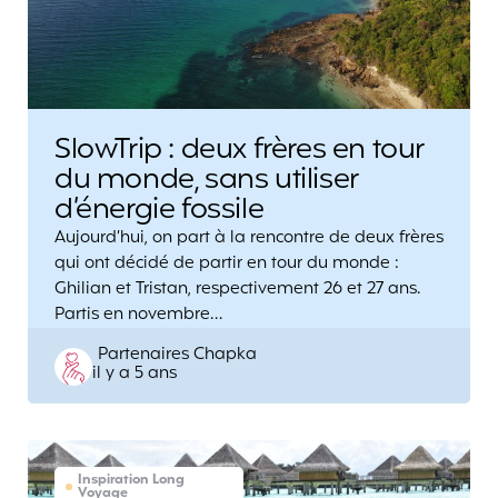
SlowTrip : deux frères en tour
du monde, sans utiliser
d’énergie fossile
Aujourd’hui, on part à la rencontre de deux frères
qui ont décidé de partir en tour du monde :
Ghilian et Tristan, respectivement 26 et 27 ans.
Partis en novembre…
Posted
Partenaires Chapka
il y a 5 ans
by
Inspiration Long
Voyage