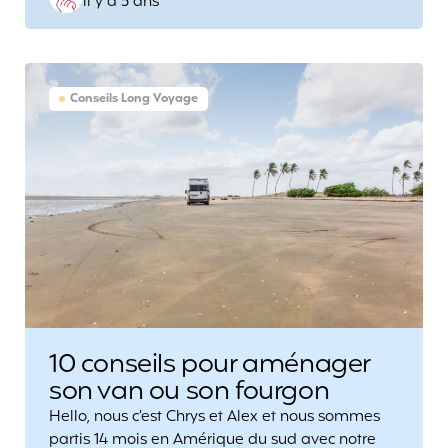
il y a 5 ans
by
Conseils Long Voyage
10 conseils pour aménager
son van ou son fourgon
Hello, nous c’est Chrys et Alex et nous sommes
partis 14 mois en Amérique du sud avec notre