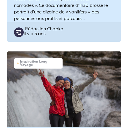
nomades ». Ce documentaire d’1h30 brosse le
portrait d’une dizaine de « vanlifers », des
personnes aux profils et parcours…
Posted
Rédaction Chapka
il y a 5 ans
by
Inspiration Long
Voyage