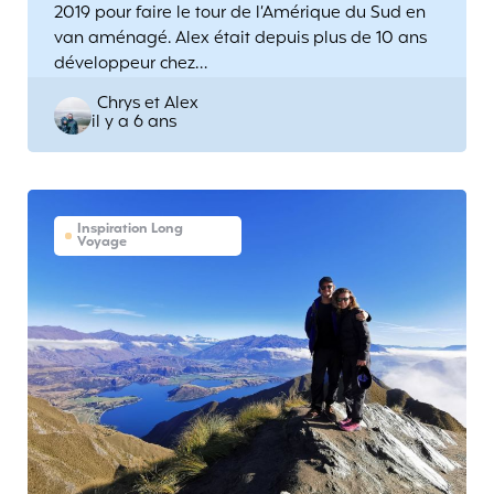
2019 pour faire le tour de l’Amérique du Sud en
van aménagé. Alex était depuis plus de 10 ans
développeur chez…
Posted
Chrys et Alex
il y a 6 ans
by
Inspiration Long
Voyage