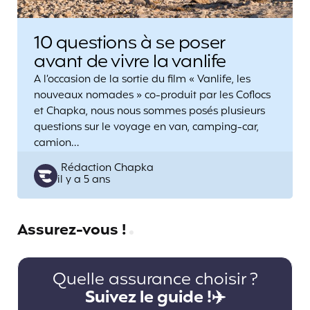
10 questions à se poser
avant de vivre la vanlife
A l’occasion de la sortie du film « Vanlife, les
nouveaux nomades » co-produit par les Coflocs
et Chapka, nous nous sommes posés plusieurs
questions sur le voyage en van, camping-car,
camion…
Posted
Rédaction Chapka
il y a 5 ans
by
Assurez-vous !