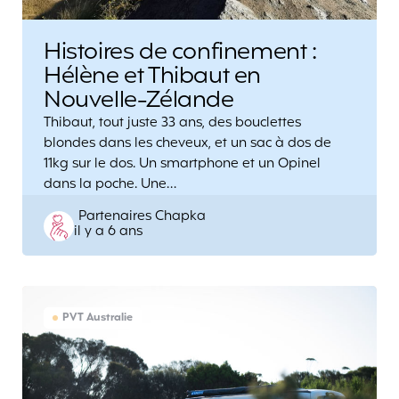
Histoires de confinement :
Hélène et Thibaut en
Nouvelle-Zélande
Thibaut, tout juste 33 ans, des bouclettes
blondes dans les cheveux, et un sac à dos de
11kg sur le dos. Un smartphone et un Opinel
dans la poche. Une…
Posted
Partenaires Chapka
il y a 6 ans
by
PVT Australie