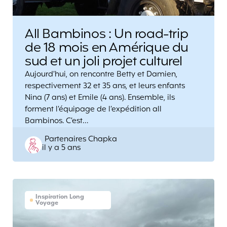
All Bambinos : Un road-trip
de 18 mois en Amérique du
sud et un joli projet culturel
Aujourd’hui, on rencontre Betty et Damien,
respectivement 32 et 35 ans, et leurs enfants
Nina (7 ans) et Emile (4 ans). Ensemble, ils
forment l’équipage de l’expédition all
Bambinos. C’est…
Posted
Partenaires Chapka
il y a 5 ans
by
Inspiration Long
Voyage