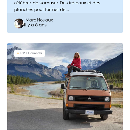
célébrer, de s’amuser. Des tréteaux et des
planches pour former de…
Posted
Marc Nouaux
il y a 6 ans
by
PVT Canada