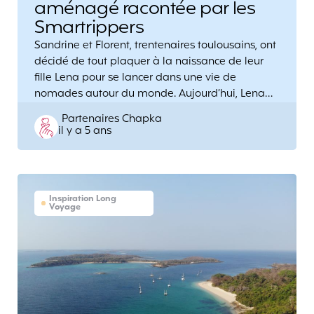
aménagé racontée par les
Smartrippers
Sandrine et Florent, trentenaires toulousains, ont
décidé de tout plaquer à la naissance de leur
fille Lena pour se lancer dans une vie de
nomades autour du monde. Aujourd’hui, Lena…
Posted
Partenaires Chapka
il y a 5 ans
by
Inspiration Long
Voyage