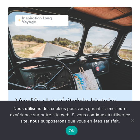
Inspiration Long
Voyage
Vanlife : La véritable histoire
de Marcel Vibes
Nous utilisons des cookies pour vous garantir la meilleure
expérience sur notre site web. Si vous continuez à utiliser ce
On retrouve aujourd’hui Samuel et Marcel, qui
site, nous supposerons que vous en êtes satisfait.
nous écrivent depuis un café de Perth en
OK
Australie. Ils seront tous les deux à l’affiche du
prochain film des Coflocs, « Génération Vanlife »,