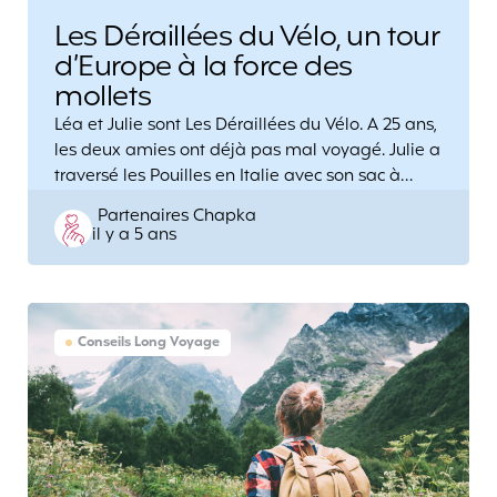
Les Déraillées du Vélo, un tour
d’Europe à la force des
mollets
Léa et Julie sont Les Déraillées du Vélo. A 25 ans,
les deux amies ont déjà pas mal voyagé. Julie a
traversé les Pouilles en Italie avec son sac à…
Posted
Partenaires Chapka
il y a 5 ans
by
Conseils Long Voyage