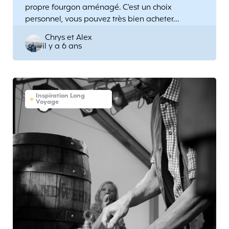
propre fourgon aménagé. C’est un choix
personnel, vous pouvez très bien acheter…
Posted
Chrys et Alex
il y a 6 ans
by
Inspiration Long
Voyage