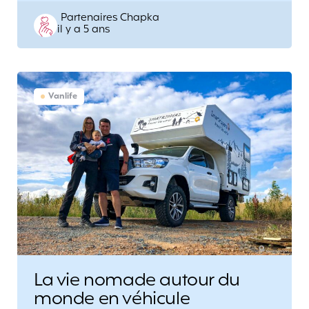
Posted
Partenaires Chapka
il y a 5 ans
by
Vanlife
La vie nomade autour du
monde en véhicule