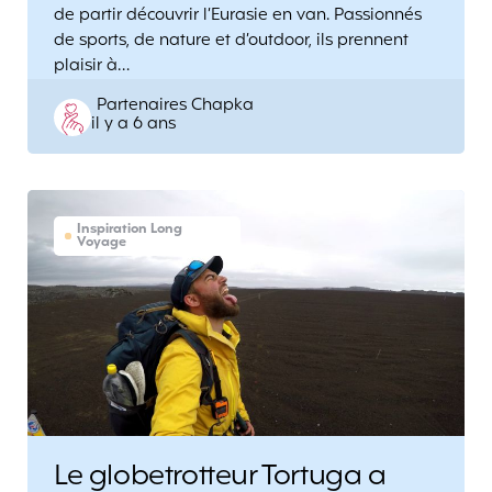
de partir découvrir l’Eurasie en van. Passionnés
de sports, de nature et d’outdoor, ils prennent
plaisir à…
Posted
Partenaires Chapka
il y a 6 ans
by
Inspiration Long
Voyage
Le globetrotteur Tortuga a