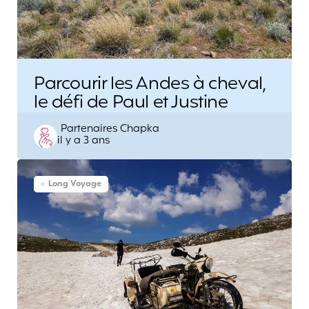
Parcourir les Andes à cheval,
le défi de Paul et Justine
Posted
Partenaires Chapka
il y a 3 ans
by
Long Voyage