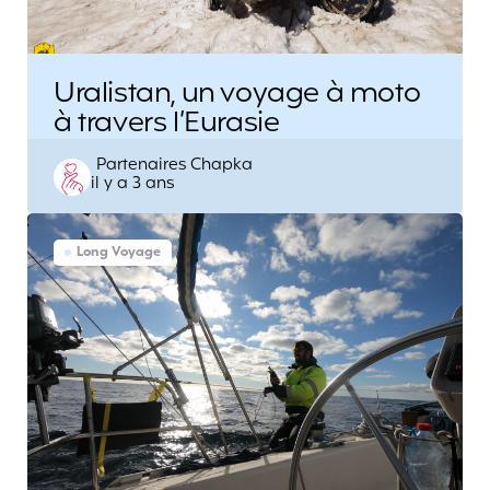
Uralistan, un voyage à moto
à travers l’Eurasie
Posted
Partenaires Chapka
il y a 3 ans
by
Long Voyage