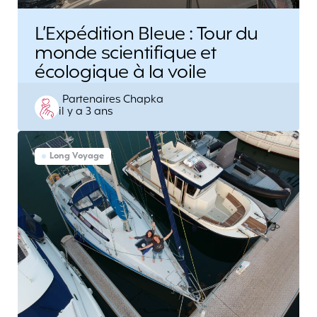
L’Expédition Bleue : Tour du
monde scientifique et
écologique à la voile
Posted
Partenaires Chapka
il y a 3 ans
by
Long Voyage