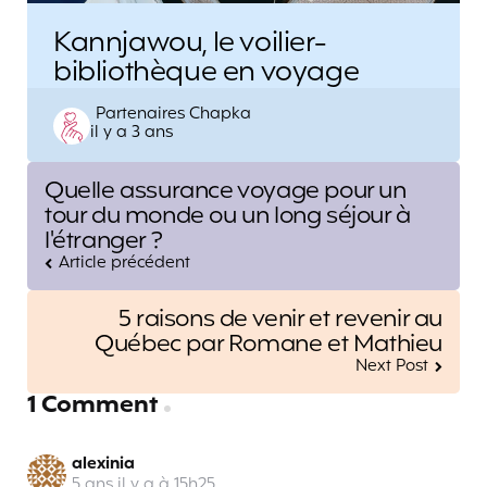
Kannjawou, le voilier-
bibliothèque en voyage
Posted
Partenaires Chapka
il y a 3 ans
by
Post
Quelle assurance voyage pour un
navigation
tour du monde ou un long séjour à
l'étranger ?
Article précédent
5 raisons de venir et revenir au
Québec par Romane et Mathieu
Next Post
1 Comment
alexinia
5 ans il y a à 15h25