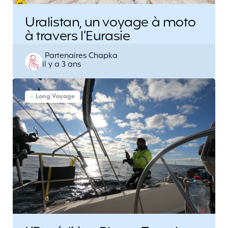
Uralistan, un voyage à moto
à travers l’Eurasie
Posted
Partenaires Chapka
il y a 3 ans
by
Long Voyage