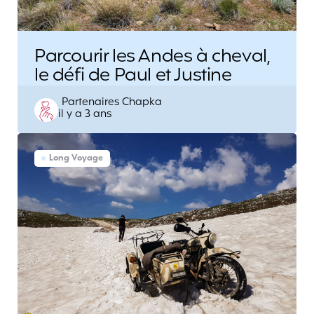
Parcourir les Andes à cheval,
le défi de Paul et Justine
Posted
Partenaires Chapka
il y a 3 ans
by
Long Voyage