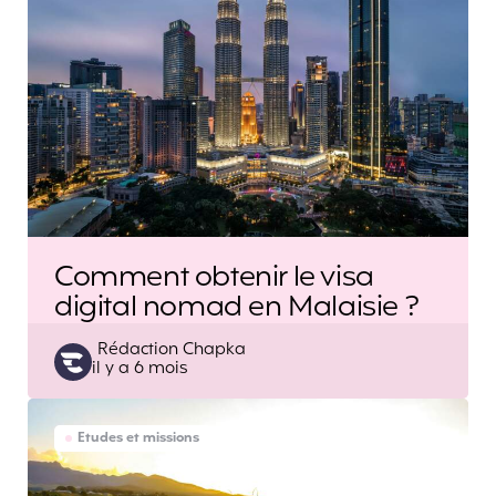
Comment obtenir le visa
digital nomad en Malaisie ?
Posted
Rédaction Chapka
il y a 6 mois
by
Etudes et missions