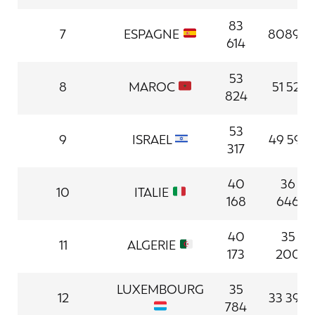
83
7
ESPAGNE
80894
614
53
8
MAROC
51 521
824
53
9
ISRAEL
49 597
317
40
36
10
ITALIE
168
646
40
35
11
ALGERIE
173
200
LUXEMBOURG
35
12
33 392
784