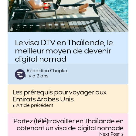
Le visa DTV en Thaïlande, le
meilleur moyen de devenir
digital nomad
Posted
Rédaction Chapka
il y a 2 ans
by
Post
Les prérequis pour voyager aux
navigation
Emirats Arabes Unis
Article précédent
Partez (télé)travailler en Thaïlande en
obtenant un visa de digital nomade
Next Post