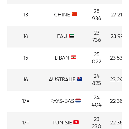
28
13
CHINE
27 216
934
23
14
EAU
23 991
736
25
15
LIBAN
23 534
022
24
16
AUSTRALIE
23 298
825
24
17=
PAYS-BAS
22 389
404
23
17=
TUNISIE
22 389
230