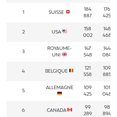
184
176
1
SUISSE
887
425
158
148
2
USA
002
468
ROYAUME-
147
144
3
UNI
548
084
121
109
4
BELGIQUE
558
885
ALLEMAGNE
109
101
5
425
048
99
98
6
CANADA
289
894