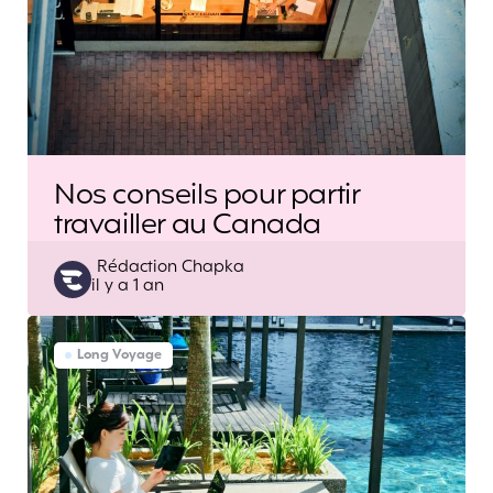
Nos conseils pour partir
travailler au Canada
Posted
Rédaction Chapka
il y a 1 an
by
Long Voyage