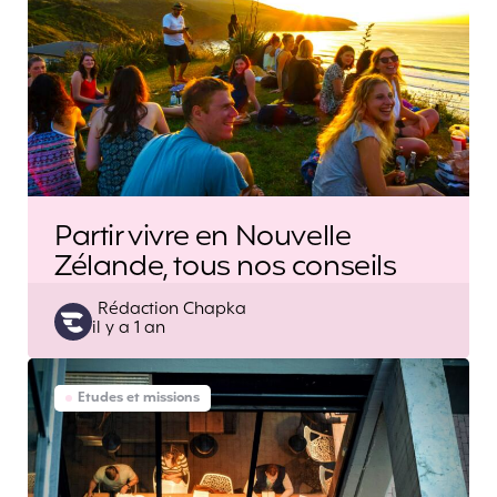
Partir vivre en Nouvelle
Zélande, tous nos conseils
Posted
Rédaction Chapka
il y a 1 an
by
Etudes et missions