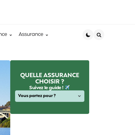
nce
Assurance
Search
QUELLE ASSURANCE
CHOISIR ?
Suivez le guide !