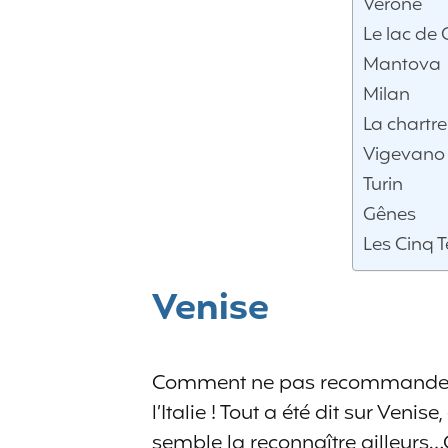
Vérone
Le lac de
Mantova
Milan
La chartr
Vigevano
Turin
Gênes
Les Cinq T
Venise
Comment ne pas recommander V
l’Italie ! Tout a été dit sur Ven
semble la reconnaître ailleurs…