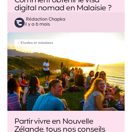
Comment obtenir le visa
digital nomad en Malaisie ?
Posted
Rédaction Chapka
il y a 6 mois
by
Etudes et missions
Partir vivre en Nouvelle
Zélande, tous nos conseils