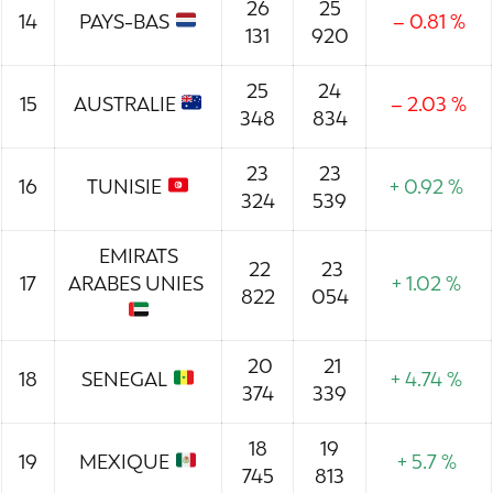
26
25
14
PAYS-BAS
– 0.81 %
131
920
25
24
15
AUSTRALIE
– 2.03 %
348
834
23
23
16
TUNISIE
+ 0.92 %
324
539
EMIRATS
22
23
17
ARABES UNIES
+ 1.02 %
822
054
20
21
18
SENEGAL
+ 4.74 %
374
339
18
19
19
MEXIQUE
+ 5.7 %
745
813