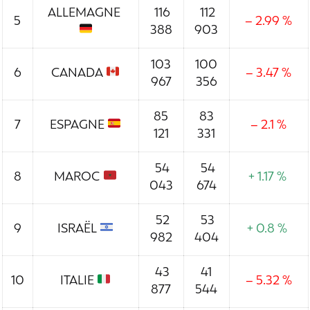
ALLEMAGNE
116
112
5
– 2.99 %
388
903
103
100
6
CANADA
– 3.47 %
967
356
85
83
7
ESPAGNE
– 2.1 %
121
331
54
54
8
MAROC
+ 1.17 %
043
674
52
53
9
ISRAËL
+ 0.8 %
982
404
43
41
10
ITALIE
– 5.32 %
877
544