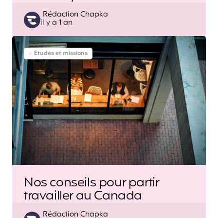
Posted
Rédaction Chapka
il y a 1 an
by
Etudes et missions
Nos conseils pour partir
travailler au Canada
Posted
Rédaction Chapka