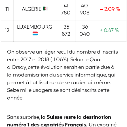
41
40
11
ALGÉRIE
– 2.09 %
780
908
LUXEMBOURG
35
36
12
+ 0.47 %
872
040
On observe un léger recul du nombre d’inscrits
entre 2017 et 2018 (-1.06%). Selon le Quai
d’Orsay, cette évolution serait en partie due à
la modernisation du service informatique, qui
permet à l’utilisateur de se radier lui-même.
Seize mille usagers se sont désinscrits cette
année.
Sans surprise,
la Suisse reste la destination
numéro 1 des expatriés Français.
Un expatrié