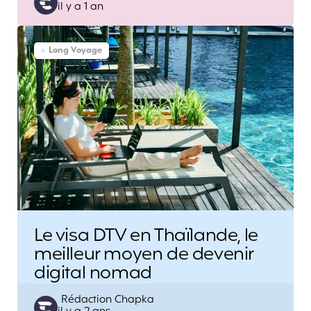
il y a 1 an
by
Long Voyage
Le visa DTV en Thaïlande, le
meilleur moyen de devenir
digital nomad
Posted
Rédaction Chapka