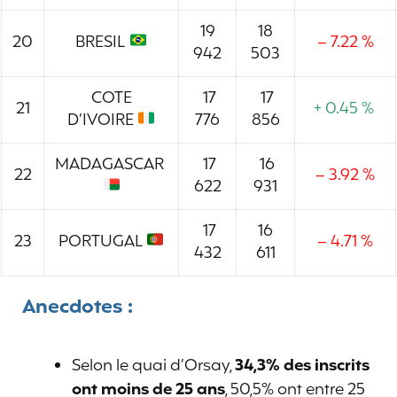
19
18
20
BRESIL
– 7.22 %
942
503
COTE
17
17
21
+ 0.45 %
D’IVOIRE
776
856
MADAGASCAR
17
16
22
– 3.92 %
622
931
17
16
23
PORTUGAL
– 4.71 %
432
611
Anecdotes :
Selon le quai d’Orsay,
34,3% des inscrits
ont moins de 25 ans
, 50,5% ont entre 25