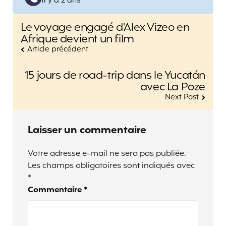
il y a 2 ans
by
Post
Le voyage engagé d'Alex Vizeo en
navigation
Afrique devient un film
Article précédent
15 jours de road-trip dans le Yucatán
avec La Poze
Next Post
Laisser un commentaire
Votre adresse e-mail ne sera pas publiée.
Les champs obligatoires sont indiqués avec
*
Commentaire
*