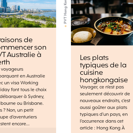
PVT Hong Kong
raisons de
ommencer son
T Australie à
Les plats
rth
typiques de la
s voyageurs
cuisine
arquant en Australie
hongkongaise
c un visa Working
Voyager, ce n’est pas
iday font tous le choix
seulement découvrir de
 débarquer à Sydney,
nouveaux endroits, c’est
bourne ou Brisbane.
aussi goûter aux plats
s ? Non, un petit
typiques d’un pays, en
upe d’aventuriers
l’occurrence dans cet
istent encore…
article : Hong Kong À