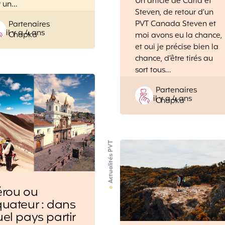
Un article de Carla et
r un…
Steven, de retour d’un
Posted
PVT Canada Steven et
Partenaires
il y a 4 ans
by
Chapka
moi avons eu la chance,
et oui je précise bien la
chance, d’être tirés au
sort tous…
Posted
Partenaires
il y a 4 ans
by
Chapka
Actualités PVT
érou ou
uateur : dans
el pays partir