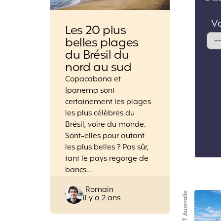
Les 20 plus
belles plages
du Brésil du
nord au sud
Copacabana et
Ipanema sont
certainement les plages
les plus célèbres du
Brésil, voire du monde.
Sont-elles pour autant
les plus belles ? Pas sûr,
tant le pays regorge de
bancs…
Posted
Romain
PVT Australie
il y a 2 ans
by