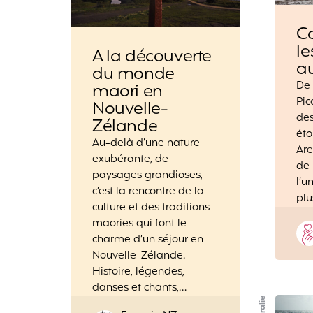
C
le
A la découverte
au
du monde
De
maori en
Pic
Nouvelle-
des
Zélande
éto
Au-delà d’une nature
Are
exubérante, de
de 
paysages grandioses,
l’u
c’est la rencontre de la
plu
culture et des traditions
maories qui font le
charme d’un séjour en
Nouvelle-Zélande.
Histoire, légendes,
danses et chants,…