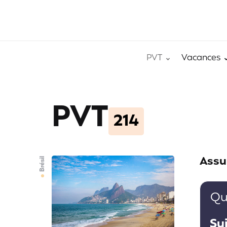
PVT
Vacances
PVT
214
Assu
Brésil