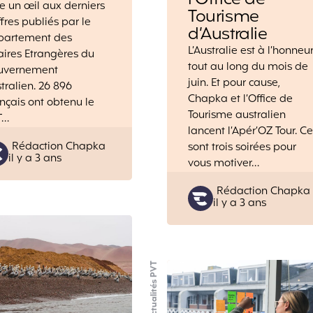
te un œil aux derniers
Tourisme
ffres publiés par le
d’Australie
partement des
L’Australie est à l’honneu
aires Etrangères du
tout au long du mois de
uvernement
juin. Et pour cause,
tralien. 26 896
Chapka et l’Office de
nçais ont obtenu le
Tourisme australien
T…
lancent l’Apér’OZ Tour. Ce
Posted
Rédaction Chapka
sont trois soirées pour
il y a 3 ans
by
vous motiver…
Posted
Rédaction Chapka
il y a 3 ans
by
Actualités PVT