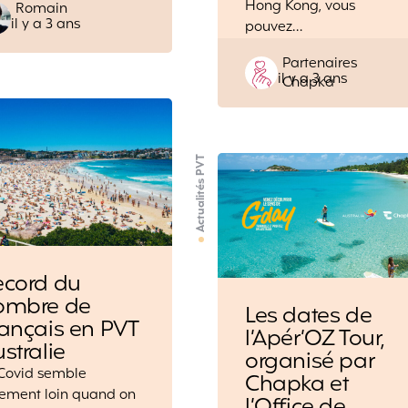
Hong Kong, vous
Posted
Romain
il y a 3 ans
by
pouvez…
Posted
Partenaires
il y a 3 ans
by
Chapka
Actualités PVT
ecord du
ombre de
Les dates de
ançais en PVT
l’Apér’OZ Tour,
stralie
organisé par
 Covid semble
Chapka et
lement loin quand on
l’Office de