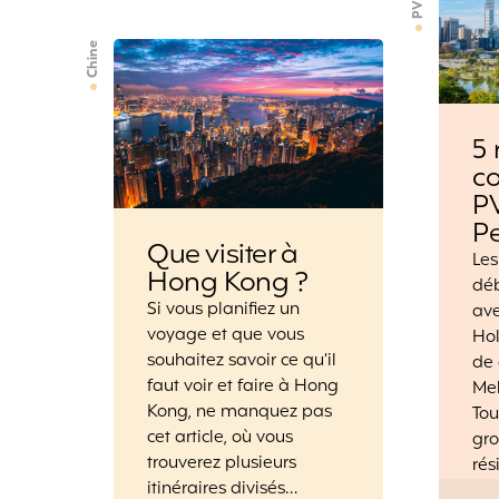
Chine
5 
c
PV
Pe
Que visiter à
Le
Hong Kong ?
déb
Si vous planifiez un
ave
voyage et que vous
Hol
souhaitez savoir ce qu’il
de
faut voir et faire à Hong
Mel
Kong, ne manquez pas
Tou
cet article, où vous
gro
trouverez plusieurs
rés
itinéraires divisés…