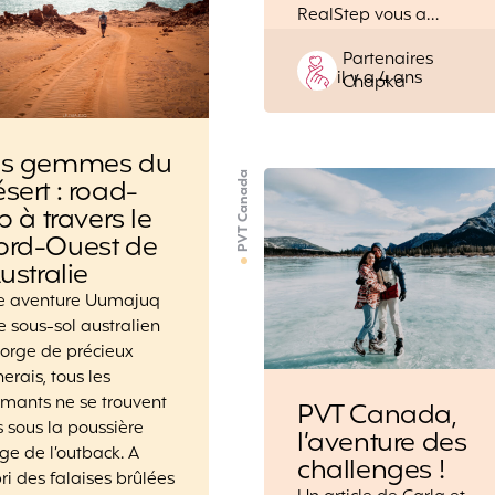
RealStep vous a…
Posted
Partenaires
il y a 4 ans
by
Chapka
es gemmes du
PVT Canada
sert : road-
ip à travers le
ord-Ouest de
Australie
e aventure Uumajuq
le sous-sol australien
orge de précieux
erais, tous les
mants ne se trouvent
PVT Canada,
 sous la poussière
l’aventure des
ge de l’outback. A
challenges !
bri des falaises brûlées