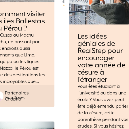
omment visiter
s îles Ballestas
 Pérou ?
Les idées
 Cuzco au Machu
géniales de
chu, en passant par
 endroits aussi
RealStep pour
nnants que Lima,
encourager
quipa ou les lignes
votre année de
Nazca, le Pérou est
césure à
ne des destinations les
l’étranger
s incroyables que…
Vous êtes étudiant à
Posted
Partenaires
l’université ou dans une
il y a 3 ans
by
Chapka
école ? Vous avez peut-
être déjà entendu parler
de la césure, cette
parenthèse pendant vos
études. Si vous hésitez,