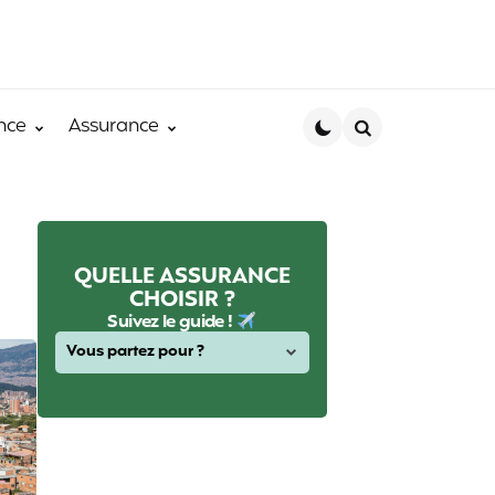
nce
Assurance
Search
QUELLE ASSURANCE
CHOISIR ?
Suivez le guide !