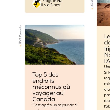
Australie
Posted
Frogs in NZ
il y a 3 ans
by
PVT Canada
L
dé
tr
N
l’
Un
Si 
Top 5 des
reg
endroits
min
méconnus où
dia
voyager au
pas
Canada
rou
C’est après un séjour de 5
l’a