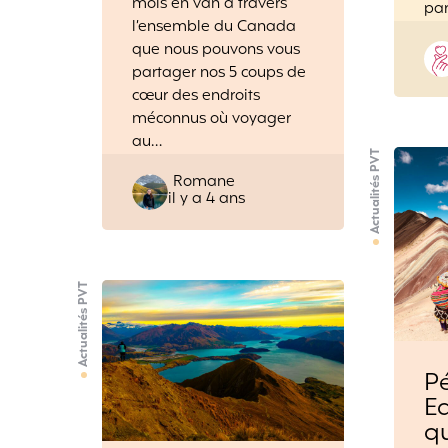
mois en van à travers
pa
l’ensemble du Canada
que nous pouvons vous
partager nos 5 coups de
cœur des endroits
méconnus où voyager
au…
Actualités PVT
Posted
Romane
il y a 4 ans
by
Actualités PVT
P
Eq
qu