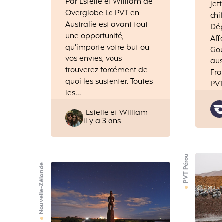
Par Estelle et William de
jet
Overglobe Le PVT en
chi
Australie est avant tout
Dé
une opportunité,
Aff
qu’importe votre but ou
Go
vos envies, vous
aus
trouverez forcément de
Fra
quoi les sustenter. Toutes
PV
les…
Posted
Estelle et William
il y a 3 ans
by
PVT Pérou
Nouvelle-Zélande