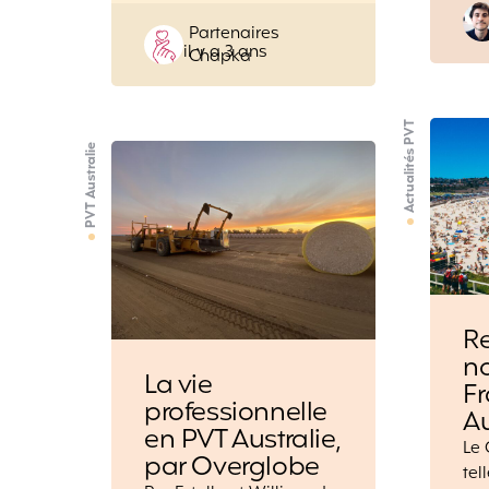
Posted
Partenaires
il y a 3 ans
by
Chapka
Actualités PVT
PVT Australie
R
n
La vie
Fr
professionnelle
Au
en PVT Australie,
Le
par Overglobe
tel