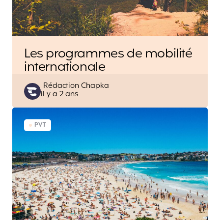
Les programmes de mobilité
internationale
Posted
Rédaction Chapka
il y a 2 ans
by
PVT