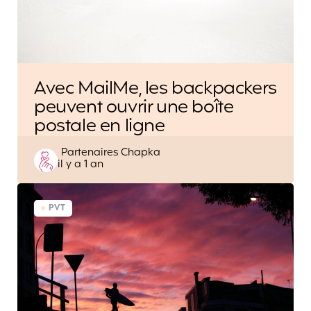
Avec MailMe, les backpackers
peuvent ouvrir une boîte
postale en ligne
Posted
Partenaires Chapka
il y a 1 an
by
PVT