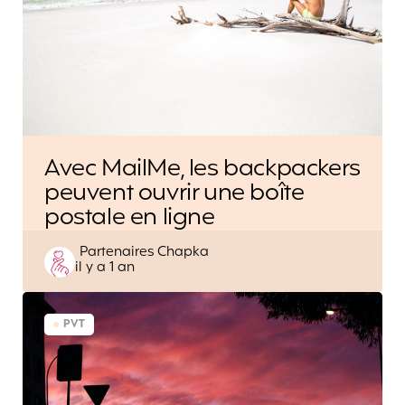
Avec MailMe, les backpackers
peuvent ouvrir une boîte
postale en ligne
Posted
Partenaires Chapka
il y a 1 an
by
PVT