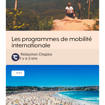
Les programmes de mobilité
internationale
Posted
Rédaction Chapka
il y a 2 ans
by
PVT