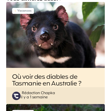
Vacances
Où voir des diables de
Tasmanie en Australie ?
Posted
Rédaction Chapka
il y a 1 semaine
by