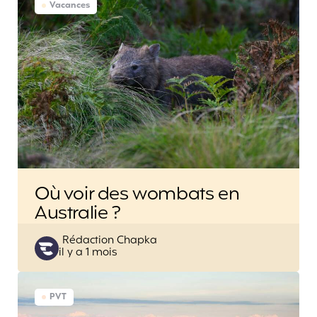
Vacances
Où voir des wombats en
Australie ?
Posted
Rédaction Chapka
il y a 1 mois
by
PVT