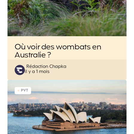
Où voir des wombats en
Australie ?
Posted
Rédaction Chapka
il y a 1 mois
by
PVT