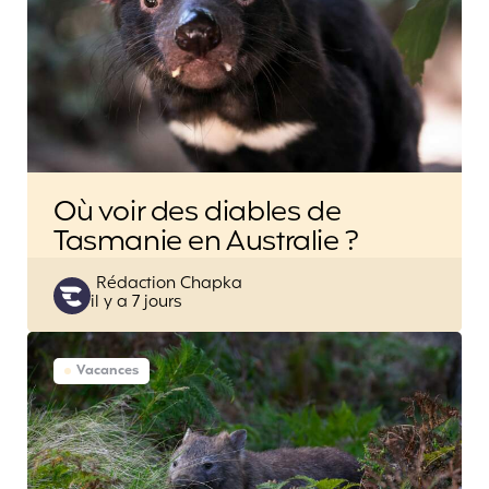
Où voir des diables de
Tasmanie en Australie ?
Posted
Rédaction Chapka
il y a 7 jours
by
Vacances