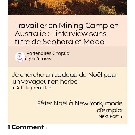
Travailler en Mining Camp en
Australie : L’interview sans
filtre de Sephora et Mado
Posted
Partenaires Chapka
il y a 4 mois
by
Post
Je cherche un cadeau de Noël pour
navigation
un voyageur en herbe
Article précédent
Fêter Noël à New York, mode
d'emploi
Next Post
1 Comment