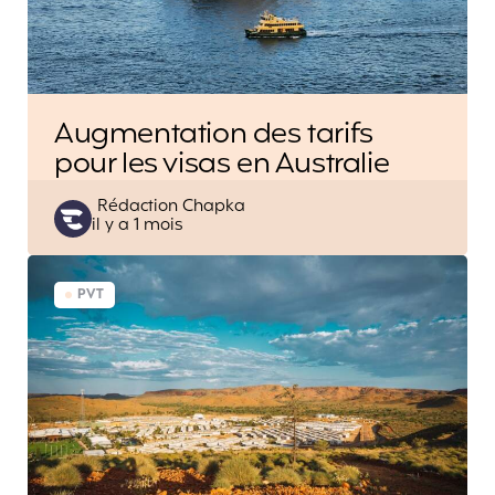
Augmentation des tarifs
pour les visas en Australie
Posted
Rédaction Chapka
il y a 1 mois
by
PVT