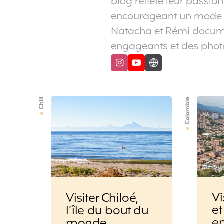
blog reflète leur passio
encourageant un mode de
Natacha et Rémi documen
engageants et des photo
Chili
Colombie
Vi
Visiter Chiloé,
e
l’île du bout du
e
monde