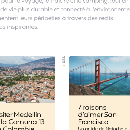
n pour le voyage, la nature et le camping, tout en
 vie plus durable et connecté à l'environneme
tent leurs péripéties à travers des récits
s inspirantes.
USA
7 raisons
siter Medellin
d’aimer San
t la Comuna 13
Francisco
n Colombie
Un article de Natacha et