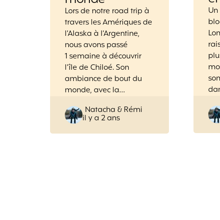
Un 
Lors de notre road trip à
blo
travers les Amériques de
Lo
l’Alaska à l’Argentine,
rai
nous avons passé
pl
1 semaine à découvrir
mon
l’île de Chiloé. Son
son
ambiance de bout du
da
monde, avec la…
Posted
Natacha & Rémi
il y a 2 ans
by