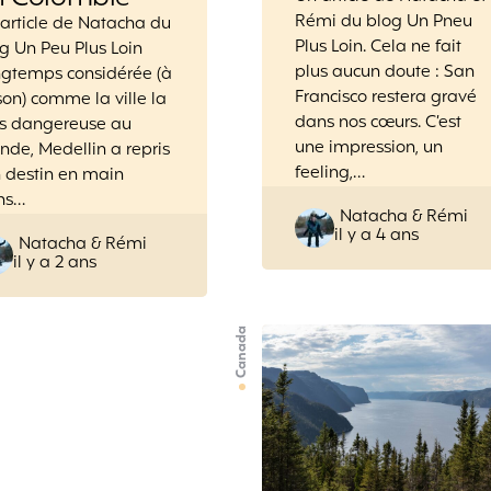
Rémi du blog Un Pneu
article de Natacha du
Plus Loin. Cela ne fait
g Un Peu Plus Loin
plus aucun doute : San
ngtemps considérée (à
Francisco restera gravé
son) comme la ville la
dans nos cœurs. C’est
us dangereuse au
une impression, un
de, Medellin a repris
feeling,…
 destin en main
ns…
Posted
Natacha & Rémi
il y a 4 ans
by
Posted
Natacha & Rémi
il y a 2 ans
by
Canada