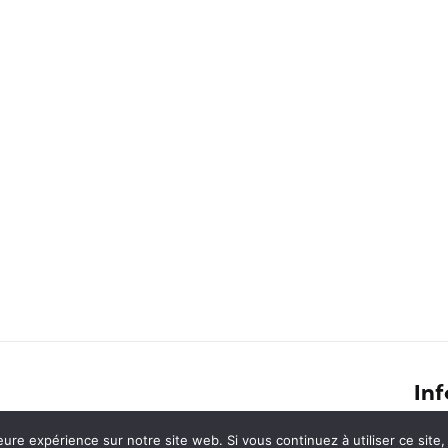
Inf
Retour sur le projet de volontariat
eure expérience sur notre site web. Si vous continuez à utiliser ce sit