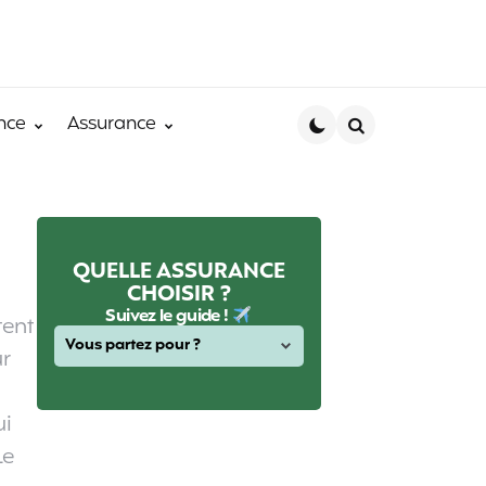
nce
Assurance
Search
QUELLE ASSURANCE
CHOISIR ?
Suivez le guide !
tent
ur
ui
Le