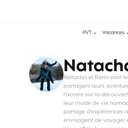
PVT
Vacances
Natach
Natacha et Rémi sont les
partagent leurs aventur
l'accent sur la découvert
leur mode de vie nomade
partage d'expériences a
envisagent de voyager en 