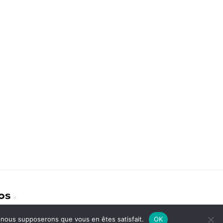
os
e, nous supposerons que vous en êtes satisfait.
OK