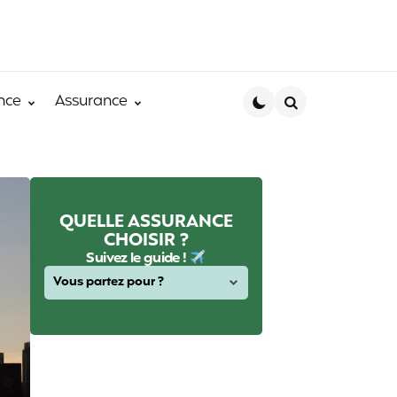
nce
Assurance
Search
QUELLE ASSURANCE
CHOISIR ?
Suivez le guide !