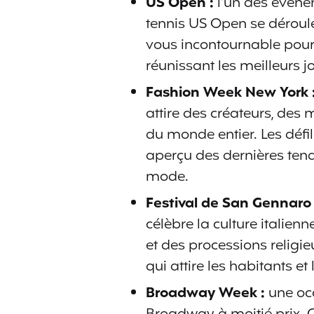
US Open :
l’un des événem
tennis US Open se déroul
vous incontournable pour
réunissant les meilleurs 
Fashion Week New York 
attire des créateurs, des 
du monde entier. Les défi
aperçu des dernières ten
mode.
Festival de San Gennaro
célèbre la culture italien
et des processions religie
qui attire les habitants et 
Broadway Week :
une occ