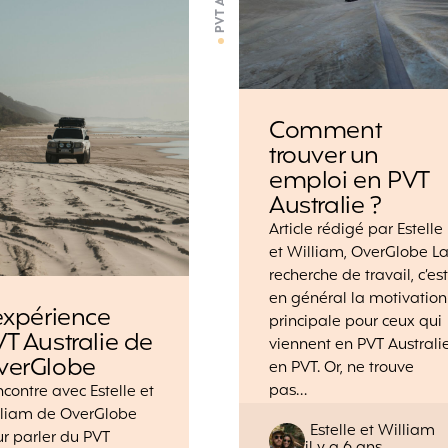
Comment
trouver un
emploi en PVT
Australie ?
Article rédigé par Estelle
et William, OverGlobe L
recherche de travail, c’est
en général la motivation
expérience
principale pour ceux qui
T Australie de
viennent en PVT Australi
verGlobe
en PVT. Or, ne trouve
pas…
contre avec Estelle et
lliam de OverGlobe
Posted
Estelle et William
r parler du PVT