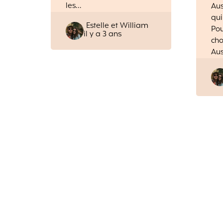
les…
Aus
qui
Posted
Estelle et William
Pou
il y a 3 ans
by
cho
Aus