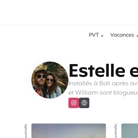
PVT
Vacances
Estelle 
Installés à Bali après av
et William sont blogueu
PVT Australie
PVT Australie