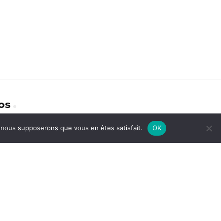
os
e, nous supposerons que vous en êtes satisfait.
OK
identialité
act
avoir plus sur nous
ions Légales