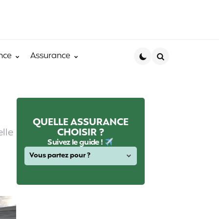
nce
Assurance
Search
QUELLE ASSURANCE
elle
CHOISIR ?
Suivez le guide !