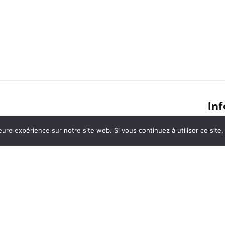
Inf
Les 15 capitales européennes où la
eure expérience sur notre site web. Si vous continuez à utiliser ce sit
Conf
pinte de bière coûte moins de 3 €
Cont
e
Mariette et Quentin présentent leur
En s
s
road-trip en Asie sous forme de BD
Ment
le
PVT Pérou : comment obtenir son