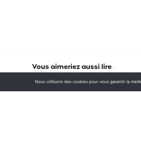
Vous aimeriez aussi lire
Les USA, destination numéro 1
Nous utilisons des cookies pour vous garantir la meill
pour notre communauté de
voyageurs en 2022
La Vie Sauvage : une agence d
voyages pas comme les autre
Quelle assurance voyage pour 