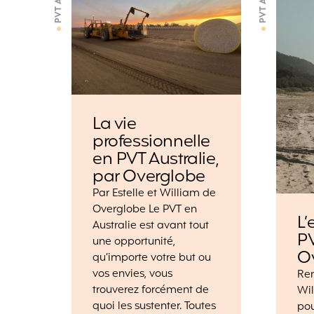
La vie
professionnelle
en PVT Australie,
par Overglobe
Par Estelle et William de
Overglobe Le PVT en
L’
Australie est avant tout
PV
une opportunité,
O
qu’importe votre but ou
vos envies, vous
Ren
trouverez forcément de
Wi
quoi les sustenter. Toutes
pou