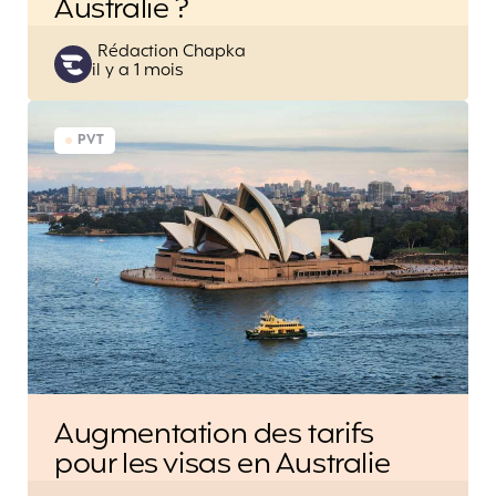
Australie ?
Posted
Rédaction Chapka
il y a 1 mois
by
PVT
Augmentation des tarifs
pour les visas en Australie