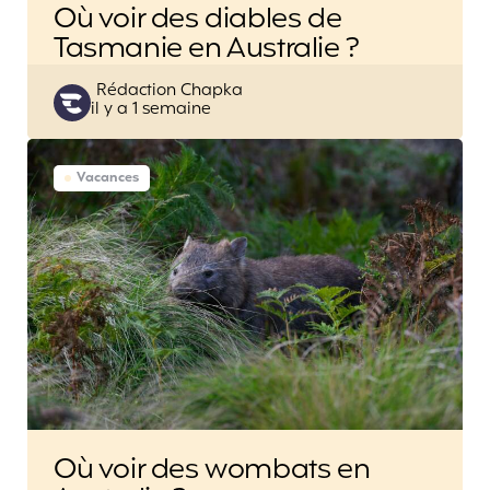
Où voir des diables de
Tasmanie en Australie ?
Posted
Rédaction Chapka
il y a 1 semaine
by
Vacances
Où voir des wombats en