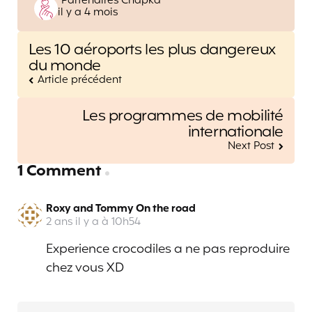
Posted
Partenaires Chapka
il y a 4 mois
by
Post
Les 10 aéroports les plus dangereux
navigation
du monde
Article précédent
Les programmes de mobilité
internationale
Next Post
1 Comment
Roxy and Tommy On the road
2 ans il y a à 10h54
Experience crocodiles a ne pas reproduire
chez vous XD