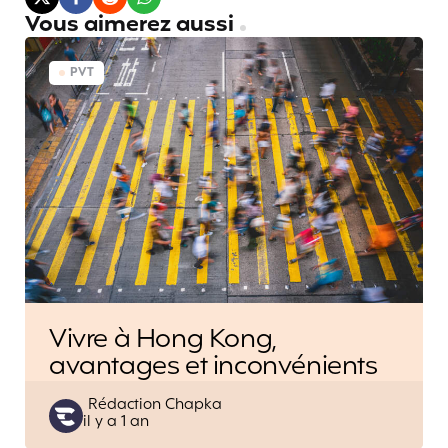
Vous aimerez aussi
PVT
Vivre à Hong Kong,
avantages et inconvénients
Posted
Rédaction Chapka
il y a 1 an
by