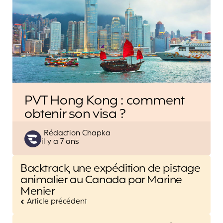
PVT Hong Kong : comment
obtenir son visa ?
Posted
Rédaction Chapka
il y a 7 ans
by
Post
Backtrack, une expédition de pistage
navigation
animalier au Canada par Marine
Menier
Article précédent