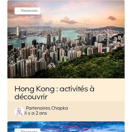
Vacances
Hong Kong : activités à
découvrir
Posted
Partenaires Chapka
il y a 2 ans
by