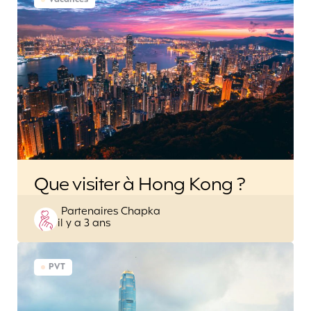
Vacances
Que visiter à Hong Kong ?
Posted
Partenaires Chapka
il y a 3 ans
by
PVT