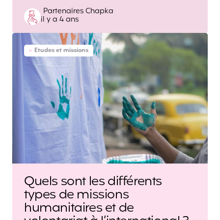
Posted
Partenaires Chapka
il y a 4 ans
by
Etudes et missions
Quels sont les différents
types de missions
humanitaires et de