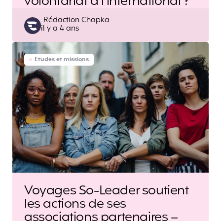
volontariat à l’international ?
Posted
Rédaction Chapka
il y a 4 ans
by
Etudes et missions
Voyages So-Leader soutient
les actions de ses
associations partenaires –