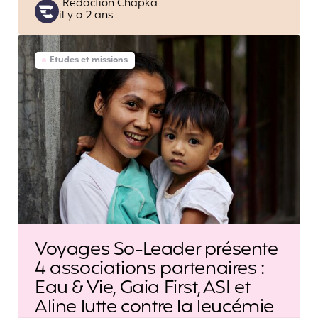
Posted
Rédaction Chapka
il y a 2 ans
by
Etudes et missions
Voyages So-Leader présente
4 associations partenaires :
Eau & Vie, Gaia First, ASI et
Aline lutte contre la leucémie