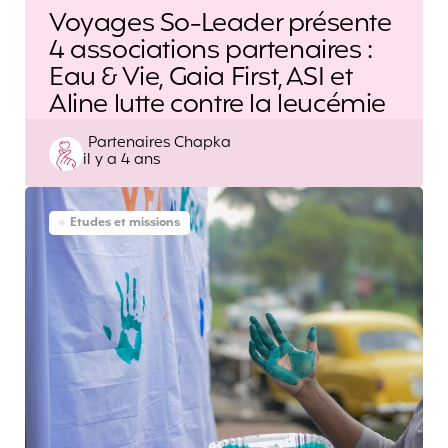
Voyages So-Leader présente
4 associations partenaires :
Eau & Vie, Gaia First, ASI et
Aline lutte contre la leucémie
Posted
Partenaires Chapka
il y a 4 ans
by
Etudes et missions