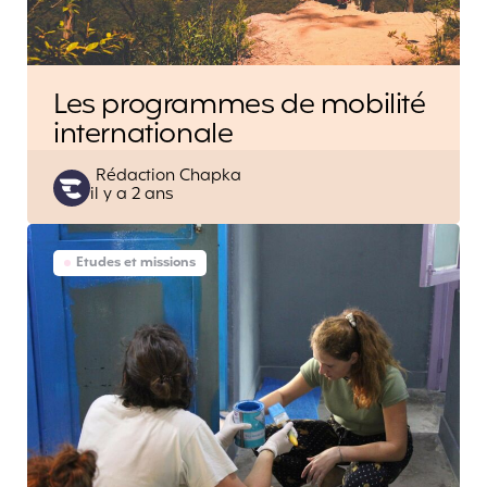
Les programmes de mobilité
internationale
Posted
Rédaction Chapka
il y a 2 ans
by
Etudes et missions