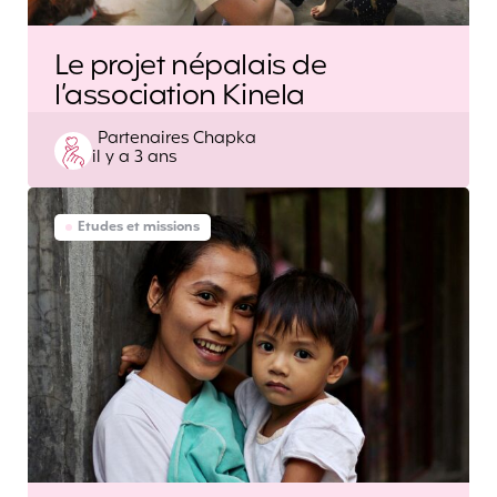
Le projet népalais de
l’association Kinela
Posted
Partenaires Chapka
il y a 3 ans
by
Etudes et missions