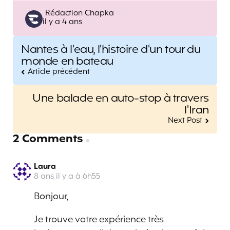
Posted
Rédaction Chapka
il y a 4 ans
by
Post
Nantes à l'eau, l'histoire d'un tour du
navigation
monde en bateau
Article précédent
Une balade en auto-stop à travers
l'Iran
Next Post
2 Comments
Laura
8 ans il y a à 6h55
Bonjour,
Je trouve votre expérience très