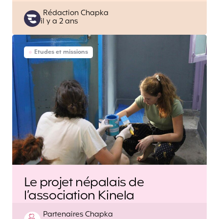
Posted
Rédaction Chapka
il y a 2 ans
by
Etudes et missions
Le projet népalais de
l’association Kinela
Posted
Partenaires Chapka