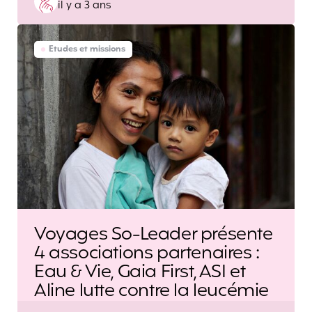
il y a 3 ans
by
Etudes et missions
Voyages So-Leader présente
4 associations partenaires :
Eau & Vie, Gaia First, ASI et
Aline lutte contre la leucémie