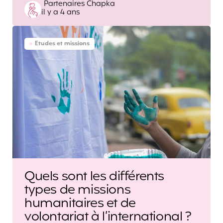
Posted
Partenaires Chapka
il y a 4 ans
by
Etudes et missions
Quels sont les différents
types de missions
humanitaires et de
volontariat à l’international ?